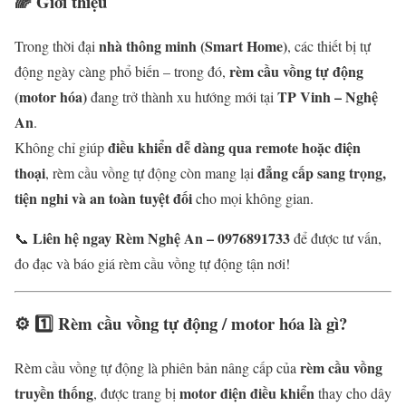
🌈 Giới thiệu
nhà thông minh (Smart Home)
Trong thời đại
, các thiết bị tự
rèm cầu vồng tự động
động ngày càng phổ biến – trong đó,
(motor hóa)
TP Vinh – Nghệ
đang trở thành xu hướng mới tại
An
.
điều khiển dễ dàng qua remote hoặc điện
Không chỉ giúp
thoại
đẳng cấp sang trọng,
, rèm cầu vồng tự động còn mang lại
tiện nghi và an toàn tuyệt đối
cho mọi không gian.
Liên hệ ngay Rèm Nghệ An – 0976891733
📞
để được tư vấn,
đo đạc và báo giá rèm cầu vồng tự động tận nơi!
⚙️ 1️⃣ Rèm cầu vồng tự động / motor hóa là gì?
rèm cầu vồng
Rèm cầu vồng tự động là phiên bản nâng cấp của
truyền thống
motor điện điều khiển
, được trang bị
thay cho dây