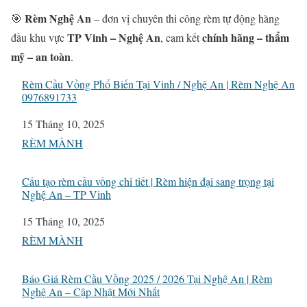
Rèm Nghệ An
🎯
– đơn vị chuyên thi công rèm tự động hàng
TP Vinh – Nghệ An
chính hãng – thẩm
đầu khu vực
, cam kết
mỹ – an toàn
.
Rèm Cầu Vồng Phổ Biến Tại Vinh / Nghệ An | Rèm Nghệ An
0976891733
Ngày
15 Tháng 10, 2025
Liên quan đến
RÈM MÀNH
Cấu tạo rèm cầu vồng chi tiết | Rèm hiện đại sang trọng tại
Nghệ An – TP Vinh
Ngày
15 Tháng 10, 2025
Liên quan đến
RÈM MÀNH
Báo Giá Rèm Cầu Vồng 2025 / 2026 Tại Nghệ An | Rèm
Nghệ An – Cập Nhật Mới Nhất