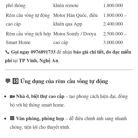
phổ thông
khiển remote
1.800.000
Rèm cầu vồng tự động
Motor Hàn Quốc, điều
1.800.000 –
cao cấp
khiển qua App
2.400.000
Rèm cầu vồng tích hợp
Motor Somfy / Dooya
2.500.000 –
Smart Home
cao cấp
3.000.000
Gọi ngay 0976891733
báo giá chi tiết, đo đạc miễn
📞
để nhận
phí
TP Vinh, Nghệ An
tại
.
💬 5️⃣ Ứng dụng của rèm cầu vồng tự động
Nhà ở, biệt thự cao cấp
🏡
– tạo phong cách hiện đại, đồng
bộ với hệ thống smart home.
Văn phòng, phòng họp
🏢
– dễ điều chỉnh ánh sáng nhanh
chóng, tiện lợi cho thuyết trình.