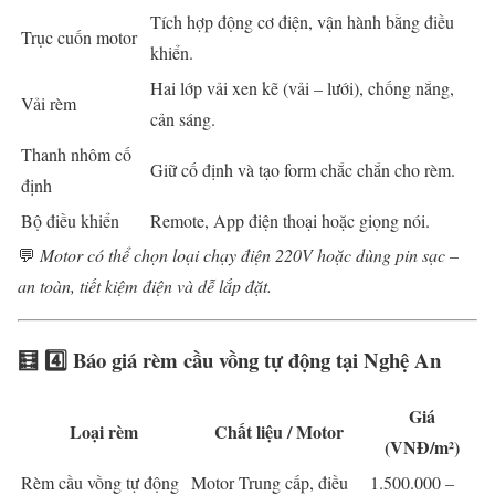
Tích hợp động cơ điện, vận hành bằng điều
Trục cuốn motor
khiển.
Hai lớp vải xen kẽ (vải – lưới), chống nắng,
Vải rèm
cản sáng.
Thanh nhôm cố
Giữ cố định và tạo form chắc chắn cho rèm.
định
Bộ điều khiển
Remote, App điện thoại hoặc giọng nói.
💬
Motor có thể chọn loại chạy điện 220V hoặc dùng pin sạc –
an toàn, tiết kiệm điện và dễ lắp đặt.
🧮 4️⃣ Báo giá rèm cầu vồng tự động tại Nghệ An
Giá
Loại rèm
Chất liệu / Motor
(VNĐ/m²)
Rèm cầu vồng tự động
Motor Trung cấp, điều
1.500.000 –