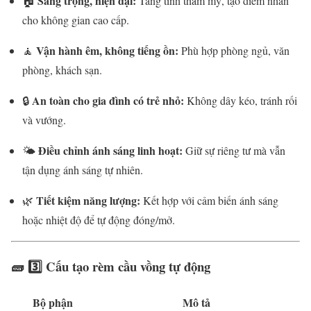
Sang trọng, hiện đại:
🏠
Tăng tính thẩm mỹ, tạo điểm nhấn
cho không gian cao cấp.
Vận hành êm, không tiếng ồn:
🧘
Phù hợp phòng ngủ, văn
phòng, khách sạn.
An toàn cho gia đình có trẻ nhỏ:
🔒
Không dây kéo, tránh rối
và vướng.
Điều chỉnh ánh sáng linh hoạt:
🌤
Giữ sự riêng tư mà vẫn
tận dụng ánh sáng tự nhiên.
Tiết kiệm năng lượng:
🌿
Kết hợp với cảm biến ánh sáng
hoặc nhiệt độ để tự động đóng/mở.
🧱 3️⃣ Cấu tạo rèm cầu vồng tự động
Bộ phận
Mô tả