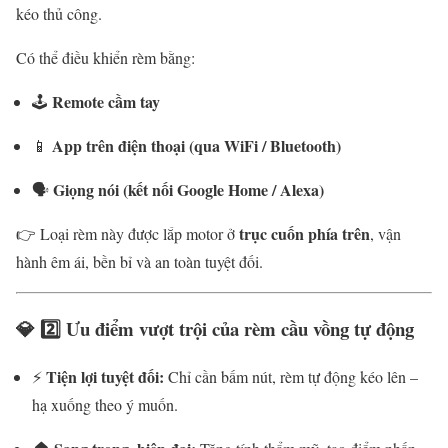
kéo thủ công.
Có thể điều khiển rèm bằng:
Remote cầm tay
🕹
App trên điện thoại (qua WiFi / Bluetooth)
📱
Giọng nói (kết nối Google Home / Alexa)
🗣
trục cuốn phía trên
👉 Loại rèm này được lắp motor ở
, vận
hành êm ái, bền bỉ và an toàn tuyệt đối.
💎 2️⃣ Ưu điểm vượt trội của rèm cầu vồng tự động
Tiện lợi tuyệt đối:
⚡
Chỉ cần bấm nút, rèm tự động kéo lên –
hạ xuống theo ý muốn.