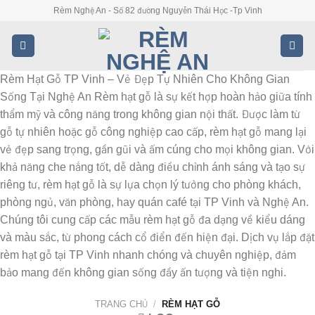
Skip
Rèm Nghệ An - Số 82 đường Nguyễn Thái Học -Tp Vinh
to
content
Rèm Hạt Gỗ TP Vinh – Vẻ Đẹp Tự Nhiên Cho Không Gian
Sống Tại Nghệ An Rèm hạt gỗ là sự kết hợp hoàn hảo giữa tính
thẩm mỹ và công năng trong không gian nội thất. Được làm từ
gỗ tự nhiên hoặc gỗ công nghiệp cao cấp, rèm hạt gỗ mang lại
vẻ đẹp sang trọng, gần gũi và ấm cúng cho mọi không gian. Với
khả năng che nắng tốt, dễ dàng điều chỉnh ánh sáng và tạo sự
riêng tư, rèm hạt gỗ là sự lựa chọn lý tưởng cho phòng khách,
phòng ngủ, văn phòng, hay quán café tại TP Vinh và Nghệ An.
Chúng tôi cung cấp các mẫu rèm hạt gỗ đa dạng về kiểu dáng
và màu sắc, từ phong cách cổ điển đến hiện đại. Dịch vụ lắp đặt
rèm hạt gỗ tại TP Vinh nhanh chóng và chuyên nghiệp, đảm
bảo mang đến không gian sống đầy ấn tượng và tiện nghi.
TRANG CHỦ
/
RÈM HẠT GỖ