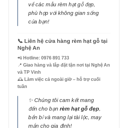
về các mẫu rèm hạt gỗ đẹp,
phù hợp với không gian sống
của bạn!
📞 Liên hệ cửa hàng rèm hạt gỗ tại
Nghệ An
📲
Hotline: 0976 891 733
📍
Giao hàng và lắp đặt tận nơi tại Nghệ An
và TP Vinh
🕰️
Làm việc cả ngoài giờ – hỗ trợ cuối
tuần
✨ Chúng tôi cam kết mang
đến cho bạn
rèm hạt gỗ đẹp
,
bền bỉ và mang lại tài lộc, may
mắn cho gia đình!