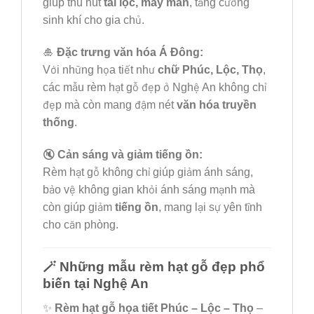
giúp thu hút
tài lộc, may mắn
, tăng cường
sinh khí cho gia chủ.
🎍
Đặc trưng văn hóa Á Đông:
Với những họa tiết như
chữ Phúc, Lộc, Thọ
,
các mẫu rèm hạt gỗ đẹp ở Nghệ An không chỉ
đẹp mà còn mang đậm nét
văn hóa truyền
thống
.
🔇
Cản sáng và giảm tiếng ồn:
Rèm hạt gỗ không chỉ giúp giảm ánh sáng,
bảo vệ không gian khỏi ánh sáng mạnh mà
còn giúp giảm
tiếng ồn
, mang lại sự yên tĩnh
cho căn phòng.
🪄 Những mẫu rèm hạt gỗ đẹp phổ
biến tại Nghệ An
✨
Rèm hạt gỗ họa tiết Phúc – Lộc – Thọ
–