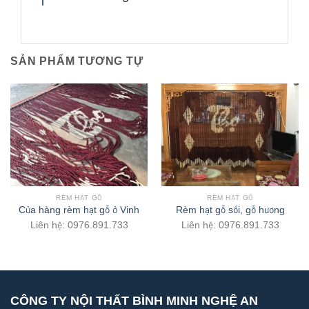
SẢN PHẨM TƯƠNG TỰ
RÈM HẠT GỖ
RÈM HẠT GỖ
Cửa hàng rèm hạt gỗ ở Vinh
Rèm hạt gỗ sồi, gỗ hương
Liên hệ: 0976.891.733
Liên hệ: 0976.891.733
CÔNG TY NỘI THẤT BÌNH MINH NGHỆ AN