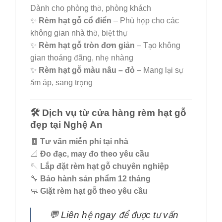
Dành cho phòng thờ, phòng khách
✨
Rèm hạt gỗ cổ điển
– Phù hợp cho các
không gian nhà thờ, biệt thự
✨
Rèm hạt gỗ tròn đơn giản
– Tạo không
gian thoáng đãng, nhẹ nhàng
✨
Rèm hạt gỗ màu nâu – đỏ
– Mang lại sự
ấm áp, sang trọng
🛠️ Dịch vụ từ cửa hàng rèm hạt gỗ
đẹp tại Nghệ An
🧾
Tư vấn miễn phí tại nhà
📐
Đo đạc, may đo theo yêu cầu
🪡
Lắp đặt rèm hạt gỗ chuyên nghiệp
🔧
Bảo hành sản phẩm 12 tháng
🧼
Giặt rèm hạt gỗ theo yêu cầu
💬 Liên hệ ngay để được tư vấn