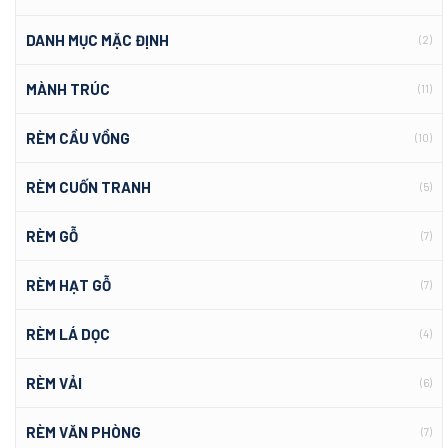
DANH MỤC MẶC ĐỊNH
(2)
MÀNH TRÚC
(11)
RÈM CẦU VỒNG
(10)
RÈM CUỐN TRANH
(5)
RÈM GỖ
(7)
RÈM HẠT GỖ
(7)
RÈM LÁ DỌC
(4)
RÈM VẢI
(6)
RÈM VĂN PHÒNG
(7)