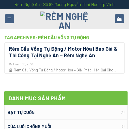
Skip
Rèm Nghệ An - Số 82 đường Nguyễn Thái Học -Tp Vinh
to
content
TAG ARCHIVES:
RÈM CẦU VỒNG TỰ ĐỘNG
Rèm Cầu Vồng Tự Động / Motor Hóa | Báo Giá &
Thi Công Tại Nghệ An – Rèm Nghệ An
15 Tháng 10, 2025
🤖 Rèm Cầu Vồng Tự Động / Motor Hóa – Giải Pháp Hiện Đại Cho...
DANH MỤC SẢN PHẨM
BẠT TỰ CUỐN
(4)
CỬA LƯỚI CHỐNG MUỖI
(2)