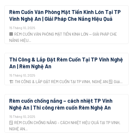
Rèm Cuốn Văn Phòng Mặt Tiền Kính Lớn Tại TP
Vinh Nghệ An | Giải Pháp Che Nắng Hiệu Quả
15 Tháng 10, 2025
🏢 RÈM CUỐN VĂN PHÒNG MẶT TIỀN KÍNH LỚN — GIẢI PHÁP CHE
NẮNG HIỆU...
Thi Công & Lắp Đặt Rèm Cuốn Tại TP Vinh Nghệ
An | Rèm Nghệ An
15 Tháng 10, 2025
🏗️ THI CÔNG & LẮP ĐẶT RÈM CUỐN TẠI TP VINH, NGHỆ AN 🪟 Giải...
Rèm cuốn chống nắng – cách nhiệt TP Vinh
Nghệ An | Thi công rèm cuốn Rèm Nghệ An
15 Tháng 10, 2025
🪟 RÈM CUỐN CHỐNG NẮNG – CÁCH NHIỆT HIỆU QUẢ TẠI TP VINH,
NGHỆ AN...