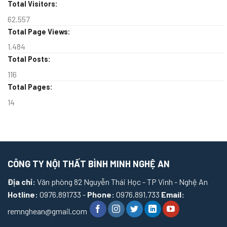
Total Visitors:
62.557
Total Page Views:
1.484
Total Posts:
116
Total Pages:
14
CÔNG TY NỘI THẤT BÌNH MINH NGHỆ AN
Địa chỉ:
Văn phòng 82 Nguyễn Thái Học - TP Vinh - Nghệ An
Hotline:
0976.891733 -
Phone:
0976.891.733
Email:
remnghean@gmail.com