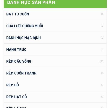
DANH MỤC SẢN PHẨM
BẠT TỰ CUỐN
(4)
CỬA LƯỚI CHỐNG MUỖI
(2)
DANH MỤC MẶC ĐỊNH
(2)
MÀNH TRÚC
(11)
RÈM CẦU VỒNG
(10)
RÈM CUỐN TRANH
(5)
RÈM GỖ
(7)
RÈM HẠT GỖ
(7)