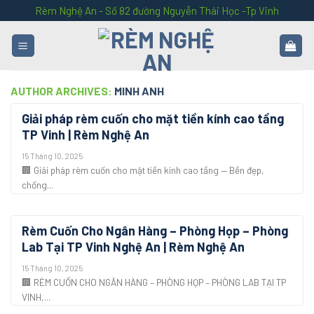
Skip
Rèm Nghệ An - Số 82 đường Nguyễn Thái Học -Tp Vinh
to
content
AUTHOR ARCHIVES:
MINH ANH
Giải pháp rèm cuốn cho mặt tiền kính cao tầng
TP Vinh | Rèm Nghệ An
15 Tháng 10, 2025
🏢 Giải pháp rèm cuốn cho mặt tiền kính cao tầng — Bền đẹp,
chống...
Rèm Cuốn Cho Ngân Hàng – Phòng Họp – Phòng
Lab Tại TP Vinh Nghệ An | Rèm Nghệ An
15 Tháng 10, 2025
🏢 RÈM CUỐN CHO NGÂN HÀNG – PHÒNG HỌP – PHÒNG LAB TẠI TP
VINH,...