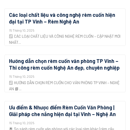
Các loại chất liệu và công nghệ rèm cuốn hiện
đại tại TP Vinh – Rèm Nghệ An
15 Tháng 10, 2025
🪟 CÁC LOẠI CHẤT LIỆU VÀ CÔNG NGHỆ RÈM CUỐN – CẬP NHẬT MỚI
NHẤT...
Hướng dẫn chọn rèm cuốn văn phòng TP Vinh –
Thi công rèm cuốn Nghệ An đẹp, chuyên nghiệp
15 Tháng 10, 2025
🪟 HƯỚNG DẪN CHỌN RÈM CUỐN CHO VĂN PHÒNG TP VINH – NGHỆ
AN 📘...
Ưu điểm & Nhược điểm Rèm Cuốn Văn Phòng |
Giải pháp che nắng hiện đại tại Vinh – Nghệ An
15 Tháng 10, 2025
🌟 So sánh rèm cuốn văn phòng với các loại rèm khác (rèm cầu