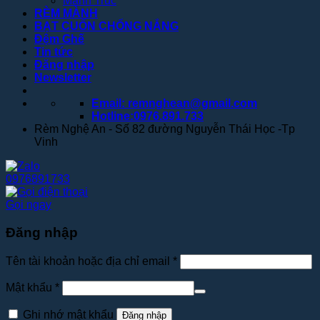
Mành Trúc
RÈM MÀNH
BẠT CUỐN CHỐNG NẮNG
Đệm Ghế
Tin tức
Đăng nhập
Newsletter
Email: remnghean@gmail.com
Hotline:0976.891.733
Rèm Nghệ An - Số 82 đường Nguyễn Thái Học -Tp
Vinh
0976891733
Gọi ngay
Đăng nhập
Tên tài khoản hoặc địa chỉ email
*
Mật khẩu
*
Ghi nhớ mật khẩu
Đăng nhập