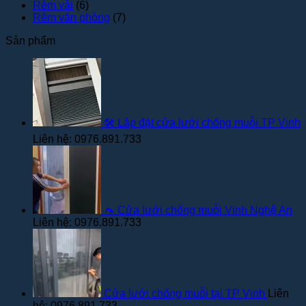
Rèm vải
(6)
Rèm văn phòng
(7)
Sản phẩm
🛠️ Lắp đặt cửa lưới chống muỗi TP Vinh
Liên hệ: 0976.891.733
🦟 Cửa lưới chống muỗi Vinh Nghệ An
Liên hệ: 0976.891.733
Cửa lưới chống muỗi tại TP Vinh
Liên
hệ: 0976.891.733