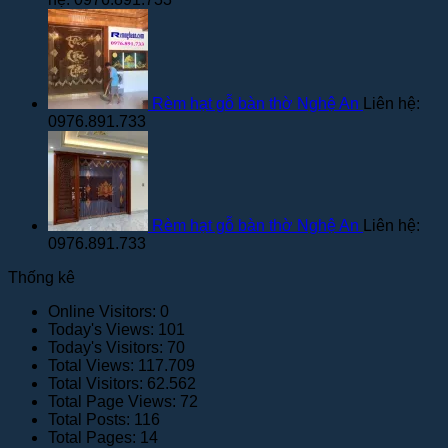
Rèm hạt gỗ bàn thờ Nghệ An
Liên hệ:
0976.891.733
Rèm hạt gỗ bàn thờ Nghệ An
Liên hệ:
0976.891.733
Thống kê
Online Visitors:
0
Today's Views:
101
Today's Visitors:
70
Total Views:
117.709
Total Visitors:
62.562
Total Page Views:
72
Total Posts:
116
Total Pages:
14