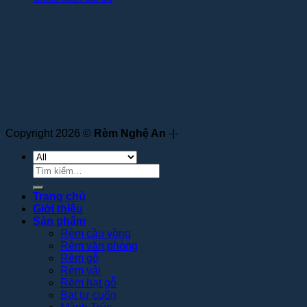
Copyright 2026 ©
Rèm Nghệ An
-|-
Tìm
kiếm:
Trang chủ
Giới thiệu
Sản phẩm
Rèm cầu vồng
Rèm văn phòng
Rèm gỗ
Rèm vải
Rèm hạt gỗ
Bạt tự cuốn