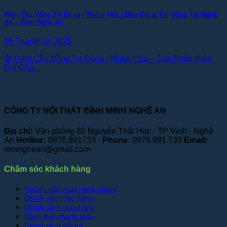
Rèm Cầu Vồng Tự Động / Motor Hóa | Báo Giá & Thi Công Tại Nghệ
An – Rèm Nghệ An
15 Tháng 10, 2025
🤖 Rèm Cầu Vồng Tự Động / Motor Hóa – Giải Pháp Hiện
Đại Cho...
CÔNG TY NỘI THẤT BÌNH MINH NGHỆ AN
Địa chỉ:
Văn phòng 82 Nguyễn Thái Học - TP Vinh - Nghệ
An
Hotline:
0976.891733 -
Phone:
0976.891.733
Email:
remnghean@gmail.com
Chăm sóc khách hàng
Hướng dẫn mua hàng online
Chính sách bảo hành
Chính sách giao hàng
Cách thức thanh toán
Chính sách đổi trả