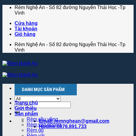
Skip
Rèm Nghệ An - Số 82 đường Nguyễn Thái Học -Tp
to
Vinh
content
Cửa hàng
Tài khoản
Giỏ hàng
Rèm Nghệ An - Số 82 đường Nguyễn Thái Học -Tp
Vinh
Menu
DANH MỤC SẢN PHẨM
Trang chủ
Tìm
Giới thiệu
kiếm:
Sản phẩm
Rèm cầu vồng
Email: remnghean@gmail.com
Rèm văn phòng
Hotline:0976.891.733
Rèm gỗ
Rèm vải