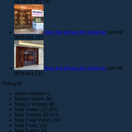
hệ: 0976.891.733
Rèm hạt gỗ bàn thờ Nghệ An
Liên hệ:
0976.891.733
Rèm hạt gỗ bàn thờ Nghệ An
Liên hệ:
0976.891.733
Thống kê
Online Visitors:
0
Today's Views:
84
Today's Visitors:
68
Total Views:
117.870
Total Visitors:
62.673
Total Page Views:
247
Total Posts:
116
Total Pages:
14