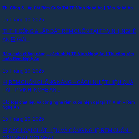
Thi Công & Lắp Đặt Rèm Cuốn Tại TP Vinh Nghệ An | Rèm Nghệ An
15 Tháng 10, 2025
🏗️ THI CÔNG & LẮP ĐẶT RÈM CUỐN TẠI TP VINH, NGHỆ
AN 🪟 Giải...
Rèm cuốn chống nắng – cách nhiệt TP Vinh Nghệ An | Thi công rèm
cuốn Rèm Nghệ An
15 Tháng 10, 2025
🪟 RÈM CUỐN CHỐNG NẮNG – CÁCH NHIỆT HIỆU QUẢ
TẠI TP VINH, NGHỆ AN...
Các loại chất liệu và công nghệ rèm cuốn hiện đại tại TP Vinh – Rèm
Nghệ An
15 Tháng 10, 2025
🪟 CÁC LOẠI CHẤT LIỆU VÀ CÔNG NGHỆ RÈM CUỐN –
CẬP NHẬT MỚI NHẤT...