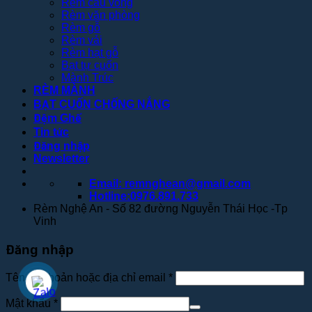
Rèm cầu vồng
Rèm văn phòng
Rèm gỗ
Rèm vải
Rèm hạt gỗ
Bạt tự cuốn
Mành Trúc
RÈM MÀNH
BẠT CUỐN CHỐNG NẮNG
Đệm Ghế
Tin tức
Đăng nhập
Newsletter
Email: remnghean@gmail.com
Hotline:0976.891.733
Rèm Nghệ An - Số 82 đường Nguyễn Thái Học -Tp
Vinh
Đăng nhập
Tên tài khoản hoặc địa chỉ email
*
Mật khẩu
*