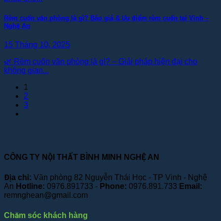
Rèm cuốn văn phòng là gì? Báo giá & Ưu điểm rèm cuốn tại Vinh –
Nghệ An
15 Tháng 10, 2025
🌿 Rèm cuốn văn phòng là gì? – Giải pháp hiện đại cho
không gian...
1
2
3
CÔNG TY NỘI THẤT BÌNH MINH NGHỆ AN
Địa chỉ:
Văn phòng 82 Nguyễn Thái Học - TP Vinh - Nghệ
An
Hotline:
0976.891733 -
Phone:
0976.891.733
Email:
remnghean@gmail.com
Chăm sóc khách hàng