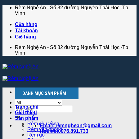
Skip
Rèm Nghệ An - Số 82 đường Nguyễn Thái Học -Tp
to
Vinh
content
Cửa hàng
Tài khoản
Giỏ hàng
Rèm Nghệ An - Số 82 đường Nguyễn Thái Học -Tp
Vinh
Menu
DANH MỤC SẢN PHẨM
Trang chủ
Tìm
Giới thiệu
kiếm:
Sản phẩm
Rèm cầu vồng
Email: remnghean@gmail.com
Rèm văn phòng
Hotline:0976.891.733
Rèm gỗ