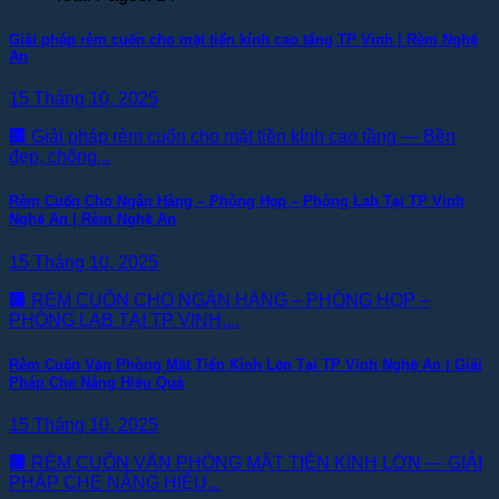
Giải pháp rèm cuốn cho mặt tiền kính cao tầng TP Vinh | Rèm Nghệ
An
15 Tháng 10, 2025
🏢 Giải pháp rèm cuốn cho mặt tiền kính cao tầng — Bền
đẹp, chống...
Rèm Cuốn Cho Ngân Hàng – Phòng Họp – Phòng Lab Tại TP Vinh
Nghệ An | Rèm Nghệ An
15 Tháng 10, 2025
🏢 RÈM CUỐN CHO NGÂN HÀNG – PHÒNG HỌP –
PHÒNG LAB TẠI TP VINH,...
Rèm Cuốn Văn Phòng Mặt Tiền Kính Lớn Tại TP Vinh Nghệ An | Giải
Pháp Che Nắng Hiệu Quả
15 Tháng 10, 2025
🏢 RÈM CUỐN VĂN PHÒNG MẶT TIỀN KÍNH LỚN — GIẢI
PHÁP CHE NẮNG HIỆU...