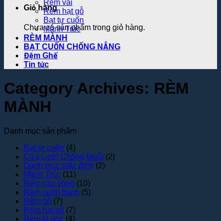
Rèm vải
Giỏ hàng
Rèm hạt gỗ
Bạt tự cuốn
Chưa có sản phẩm trong giỏ hàng.
Mành Trúc
RÈM MÀNH
BẠT CUỐN CHỐNG NẮNG
Đệm Ghế
Tin tức
Category Archives:
RÈM
MÀNH
Danh mục sản phẩm
Bạt tự cuốn
(4)
Cửa Lưới Chống Muỗi
(2)
Danh mục mặc định
(2)
Mành Trúc
(11)
Rèm cầu vồng
(10)
Rèm cuốn tranh
(5)
Rèm gỗ
(7)
Rèm hạt gỗ
(7)
Rèm lá dọc
(4)