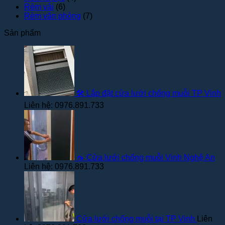
Rèm vải
(6)
Rèm văn phòng
(7)
Sản phẩm
🛠️ Lắp đặt cửa lưới chống muỗi TP Vinh
Liên hệ: 0976.891.733
🦟 Cửa lưới chống muỗi Vinh Nghệ An
Liên hệ: 0976.891.733
Cửa lưới chống muỗi tại TP Vinh
Liên