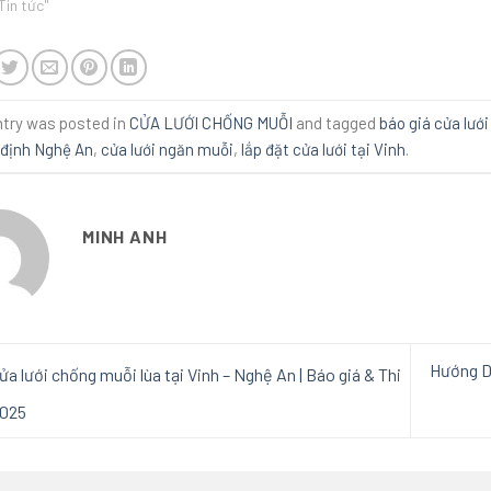
Tin tức"
ntry was posted in
CỬA LƯỚI CHỐNG MUỖI
and tagged
báo giá cửa lướ
ố định Nghệ An
,
cửa lưới ngăn muỗi
,
lắp đặt cửa lưới tại Vinh
.
MINH ANH
Hướng Dẫ
ửa lưới chống muỗi lùa tại Vinh – Nghệ An | Báo giá & Thi
2025