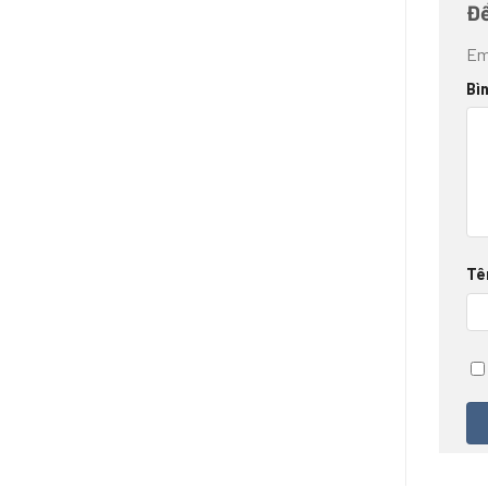
Để
Em
Bì
Tê