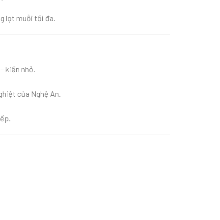
g lọt muỗi tối đa.
 – kiến nhỏ.
nghiệt của Nghệ An.
xếp.