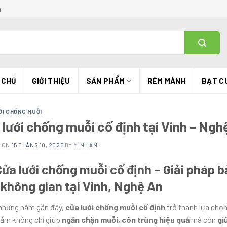
h
 CHỦ
GIỚI THIỆU
SẢN PHẨM
RÈM MÀNH
BẠT C
ỚI CHỐNG MUỖI
 lưới chống muỗi cố định tại Vinh – Ngh
D ON
15 THÁNG 10, 2025
BY
MINH ANH
Cửa lưới chống muỗi cố định – Giải pháp 
 không gian tại Vinh, Nghệ An
những năm gần đây,
cửa lưới chống muỗi cố định
trở thành lựa chọn
ẩm không chỉ giúp
ngăn chặn muỗi, côn trùng hiệu quả
mà còn
gi