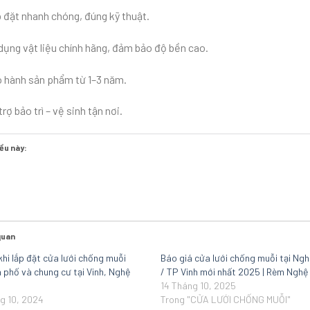
 đặt nhanh chóng, đúng kỹ thuật.
dụng vật liệu chính hãng, đảm bảo độ bền cao.
 hành sản phẩm từ 1–3 năm.
trợ bảo trì – vệ sinh tận nơi.
ều này:
quan
 khi lắp đặt cửa lưới chống muỗi
Báo giá cửa lưới chống muỗi tại Ng
 phố và chung cư tại Vinh, Nghệ
/ TP Vinh mới nhất 2025 | Rèm Nghệ
14 Tháng 10, 2025
g 10, 2024
Trong "CỬA LƯỚI CHỐNG MUỖI"