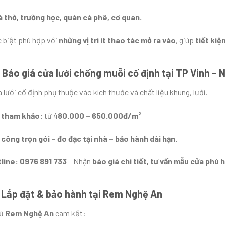
 thờ, trường học, quán cà phê, cơ quan.
 biệt phù hợp với
những vị trí ít thao tác mở ra vào
, giúp
tiết kiệ
 Báo giá cửa lưới chống muỗi cố định tại TP Vinh –
a lưới cố định phụ thuộc vào kích thước và chất liệu khung, lưới.
 tham khảo:
từ 4
80.000 – 650.000đ/m²
 công trọn gói – đo đạc tại nhà – bảo hành dài hạn.
line: 0976 891 733
– Nhận
báo giá chi tiết, tư vấn mẫu cửa phù 
. Lắp đặt & bảo hành tại Rem Nghệ An
gũ
Rem Nghệ An
cam kết: