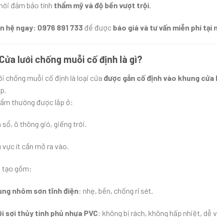
hời đảm bảo tính
thẩm mỹ và độ bền vượt trội
.
n hệ ngay: 0976 891 733
để được
báo giá và tư vấn miễn phí tại 
 Cửa lưới chống muỗi cố định là gì?
ới chống muỗi cố định là loại cửa
được gắn cố định vào khung cửa
p.
ẩm thường được lắp ở:
 sổ, ô thông gió, giếng trời.
 vực ít cần mở ra vào.
 tạo gồm:
ng nhôm sơn tĩnh điện
: nhẹ, bền, chống rỉ sét.
i sợi thủy tinh phủ nhựa PVC
: không bị rách, không hấp nhiệt, dễ v