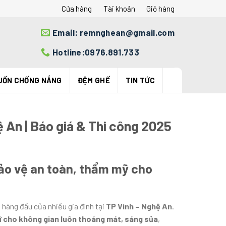
Cửa hàng
Tài khoản
Giỏ hàng
Email: remnghean@gmail.com
Hotline:0976.891.733
UỐN CHỐNG NẮNG
ĐỆM GHẾ
TIN TỨC
ệ An | Báo giá & Thi công 2025
bảo vệ an toàn, thẩm mỹ cho
 hàng đầu của nhiều gia đình tại
TP Vinh – Nghệ An
.
ữ cho không gian luôn thoáng mát, sáng sủa
,