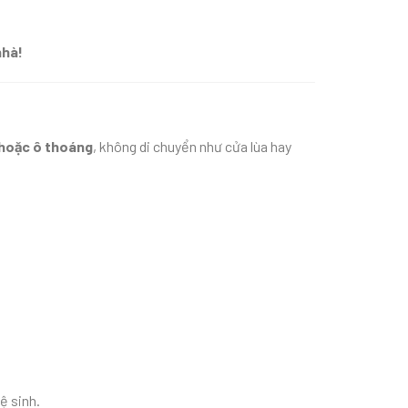
nhà!
 hoặc ô thoáng
, không di chuyển như cửa lùa hay
ệ sinh.