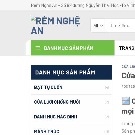
Skip
Rèm Nghệ An - Số 82 đường Nguyễn Thái Học -Tp Vin
to
content
Tìm
kiếm:
DANH MỤC SẢN PHẨM
TRANG
CỬA LƯ
DANH MỤC SẢN PHẨM
Cửa
BẠT TỰ CUỐN
POSTE
(4)
CỬA LƯỚI CHỐNG MUỖI
(2)
mọi
DANH MỤC MẶC ĐỊNH
(2)
Trong 
Sản ph
MÀNH TRÚC
(11)