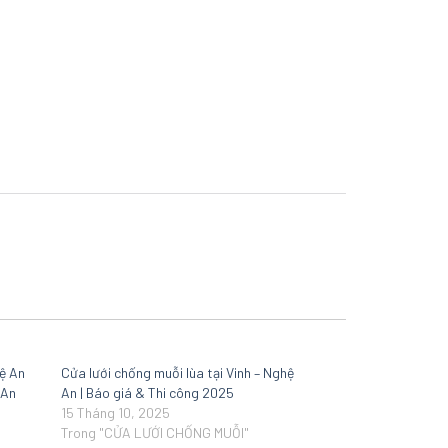
hệ An
Cửa lưới chống muỗi lùa tại Vinh – Nghệ
 An
An | Báo giá & Thi công 2025
15 Tháng 10, 2025
Trong "CỬA LƯỚI CHỐNG MUỖI"