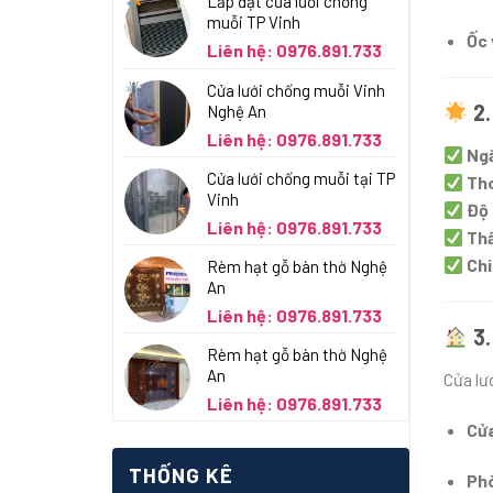
Lắp đặt cửa lưới chống
muỗi TP Vinh
Ốc 
Liên hệ: 0976.891.733
Cửa lưới chống muỗi Vinh
2.
Nghệ An
Liên hệ: 0976.891.733
Ngă
Cửa lưới chống muỗi tại TP
Tho
Vinh
Độ 
Liên hệ: 0976.891.733
Th
Chi
Rèm hạt gỗ bàn thờ Nghệ
An
Liên hệ: 0976.891.733
3.
Rèm hạt gỗ bàn thờ Nghệ
An
Cửa lư
Liên hệ: 0976.891.733
Cửa
THỐNG KÊ
Phò