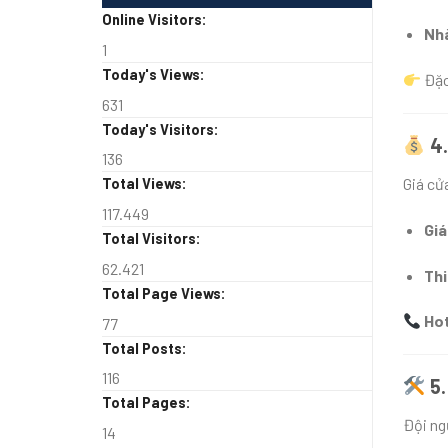
Online Visitors:
Nhà
1
Today's Views:
Đặc
631
Today's Visitors:
4.
136
Giá cử
Total Views:
117.449
Giá
Total Visitors:
62.421
Thi
Total Page Views:
Hot
77
Total Posts:
116
5
Total Pages:
Đội n
14