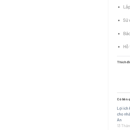
Lắp
Sử 
Bảo
Hỗ 
Thích đi
Có liên 
Lợi ích
cho nhà
An
13 Thán