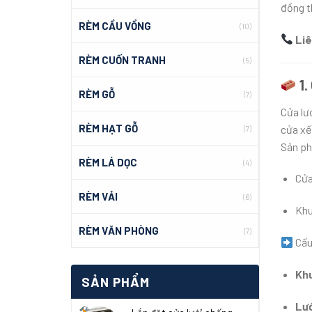
đồng t
RÈM CẦU VỒNG
(10)
Liê
RÈM CUỐN TRANH
(5)
1.
RÈM GỖ
(7)
Cửa lư
RÈM HẠT GỖ
cửa xế
(7)
Sản ph
RÈM LÁ DỌC
(4)
Cửa
RÈM VẢI
(6)
Khu
RÈM VĂN PHÒNG
(7)
Cấu
Khu
SẢN PHẨM
Lướ