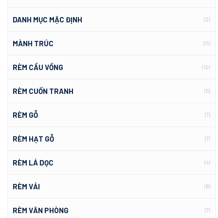
DANH MỤC MẶC ĐỊNH
(2)
MÀNH TRÚC
(11)
RÈM CẦU VỒNG
(10)
RÈM CUỐN TRANH
(5)
RÈM GỖ
(7)
RÈM HẠT GỖ
(7)
RÈM LÁ DỌC
(4)
RÈM VẢI
(6)
RÈM VĂN PHÒNG
(7)