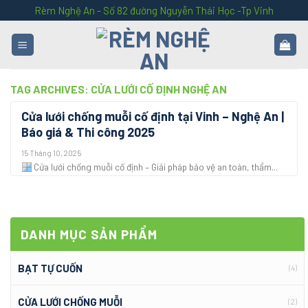
Skip
Rèm Nghệ An - Số 82 đường Nguyễn Thái Học -Tp Vinh
to
content
TAG ARCHIVES:
CỬA LƯỚI CỐ ĐỊNH NGHỆ AN
Cửa lưới chống muỗi cố định tại Vinh – Nghệ An |
Báo giá & Thi công 2025
15 Tháng 10, 2025
Cửa lưới chống muỗi cố định – Giải pháp bảo vệ an toàn, thẩm...
DANH MỤC SẢN PHẨM
BẠT TỰ CUỐN
(4)
CỬA LƯỚI CHỐNG MUỖI
(2)