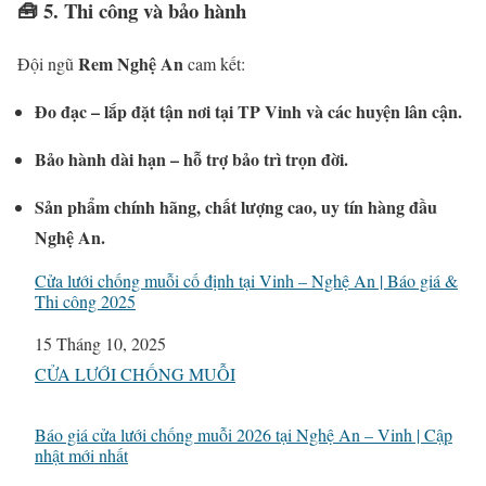
🧰
5. Thi công và bảo hành
Rem Nghệ An
Đội ngũ
cam kết:
Đo đạc – lắp đặt tận nơi tại TP Vinh và các huyện lân cận.
Bảo hành dài hạn – hỗ trợ bảo trì trọn đời.
Sản phẩm chính hãng, chất lượng cao, uy tín hàng đầu
Nghệ An.
Cửa lưới chống muỗi cố định tại Vinh – Nghệ An | Báo giá &
Thi công 2025
Ngày
15 Tháng 10, 2025
Liên quan đến
CỬA LƯỚI CHỐNG MUỖI
Báo giá cửa lưới chống muỗi 2026 tại Nghệ An – Vinh | Cập
nhật mới nhất