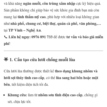
ngăn muỗi, côn trùng xâm nhập
và khả năng
cực kỳ hiệu quả.
Sản phẩm không chỉ giúp bảo vệ sức khỏe gia đình bạn mà còn
tính thẩm mỹ cao
mang lại
, phù hợp với nhiều loại không gian
nhà phố, chung cư, biệt thự, quán cà phê, văn phòng,…
như
TP Vinh – Nghệ An
tại
.
Liên hệ ngay: 0976 891 733
tư vấn và báo giá miễn
📞
để được
phí
!
🌟
1. Cấu tạo cửa lưới chống muỗi lùa
theo dạng khung nhôm và
Cửa lưới lùa thường được thiết kế
lưới sợi thủy tinh cao cấp
lùa sang hai bên hoặc một
, có thể
bên
, tiết kiệm diện tích tối đa.
Khung cửa:
nhôm sơn tĩnh điện cao cấp
làm từ
, chống gỉ
sét, chịu lực tốt.