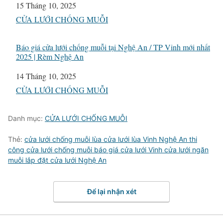
Ngày
15 Tháng 10, 2025
Liên quan đến
CỬA LƯỚI CHỐNG MUỖI
Báo giá cửa lưới chống muỗi tại Nghệ An / TP Vinh mới nhất
2025 | Rèm Nghệ An
Ngày
14 Tháng 10, 2025
Liên quan đến
CỬA LƯỚI CHỐNG MUỖI
Danh mục:
CỬA LƯỚI CHỐNG MUỖI
Thẻ:
cửa lưới chống muỗi lùa cửa lưới lùa Vinh Nghệ An thi
công cửa lưới chống muỗi báo giá cửa lưới Vinh cửa lưới ngăn
muỗi lắp đặt cửa lưới Nghệ An
Để lại nhận xét