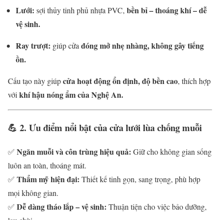
Lưới:
bền bỉ – thoáng khí – dễ
sợi thủy tinh phủ nhựa PVC,
vệ sinh.
Ray trượt:
đóng mở nhẹ nhàng, không gây tiếng
giúp cửa
ồn.
cửa hoạt động ổn định, độ bền cao
Cấu tạo này giúp
, thích hợp
khí hậu nóng ẩm của Nghệ An.
với
💪
2. Ưu điểm nổi bật của cửa lưới lùa chống muỗi
Ngăn muỗi và côn trùng hiệu quả:
✅
Giữ cho không gian sống
luôn an toàn, thoáng mát.
Thẩm mỹ hiện đại:
✅
Thiết kế tinh gọn, sang trọng, phù hợp
mọi không gian.
Dễ dàng tháo lắp – vệ sinh:
✅
Thuận tiện cho việc bảo dưỡng,