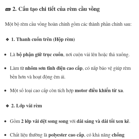
🧱
2. Cấu tạo chi tiết của rèm cầu vồng
Một bộ rèm cầu vồng hoàn chỉnh gồm các thành phần chính sau:
🔹
1. Thanh cuốn trên (Hộp rèm)
bộ phận giữ trục cuốn
Là
, nơi cuộn vải lên hoặc thả xuống.
nhôm sơn tĩnh điện cao cấp
Làm từ
, có nắp bảo vệ giúp rèm
bền hơn và hoạt động êm ái.
motor điều khiển từ xa
Một số loại cao cấp còn tích hợp
.
🔹
2. Lớp vải rèm
2 lớp vải dệt song song
dải sáng và dải tối xen kẽ
Gồm
với
.
polyester cao cấp
chống
Chất liệu thường là
, có khả năng