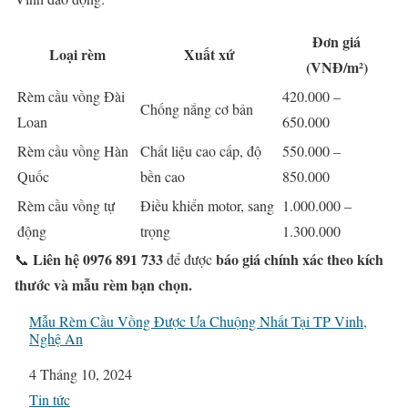
Đơn giá
Loại rèm
Xuất xứ
(VNĐ/m²)
Rèm cầu vồng Đài
420.000 –
Chống nắng cơ bản
Loan
650.000
Rèm cầu vồng Hàn
Chất liệu cao cấp, độ
550.000 –
Quốc
bền cao
850.000
Rèm cầu vồng tự
Điều khiển motor, sang
1.000.000 –
động
trọng
1.300.000
Liên hệ 0976 891 733
báo giá chính xác theo kích
📞
để được
thước và mẫu rèm bạn chọn.
Mẫu Rèm Cầu Vồng Được Ưa Chuộng Nhất Tại TP Vinh,
Nghệ An
Ngày
4 Tháng 10, 2024
Liên quan đến
Tin tức