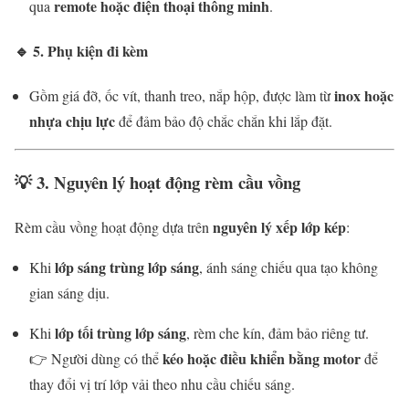
remote hoặc điện thoại thông minh
qua
.
🔹
5. Phụ kiện đi kèm
inox hoặc
Gồm giá đỡ, ốc vít, thanh treo, nắp hộp, được làm từ
nhựa chịu lực
để đảm bảo độ chắc chắn khi lắp đặt.
💡
3. Nguyên lý hoạt động rèm cầu vồng
nguyên lý xếp lớp kép
Rèm cầu vồng hoạt động dựa trên
:
lớp sáng trùng lớp sáng
Khi
, ánh sáng chiếu qua tạo không
gian sáng dịu.
lớp tối trùng lớp sáng
Khi
, rèm che kín, đảm bảo riêng tư.
kéo hoặc điều khiển bằng motor
👉 Người dùng có thể
để
thay đổi vị trí lớp vải theo nhu cầu chiếu sáng.