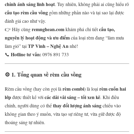
chỉnh ánh sáng linh hoạt
. Tuy nhiên, không phải ai cũng hiểu rõ
cấu tạo rèm cầu vồng
gồm những phần nào và tại sao lại được
đánh giá cao như vậy.
remnghean.com
cấu tạo,
👉 Hãy cùng
khám phá chi tiết
nguyên lý hoạt động và ưu điểm
của loại rèm đang “làm mưa
TP Vinh – Nghệ An
làm gió” tại
nhé!
Hotline tư vấn:
📞
0976 891 733
⚙️
1. Tổng quan về rèm cầu vồng
rèm combi
rèm cuốn hai
Rèm cầu vồng (hay còn gọi là
) là loại
lớp
các dải vải sáng – tối xen kẽ
được thiết kế với
. Khi điều
thay đổi lượng ánh sáng
chỉnh, người dùng có thể
chiếu vào
không gian theo ý muốn, vừa tạo sự riêng tư, vừa giữ được độ
thoáng sáng tự nhiên.