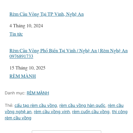
Rèm Cầu Vồng Tại TP Vinh, Nghệ An
Ngày
4 Tháng 10, 2024
Liên quan đến
Tin tức
Rèm Cầu Vồng Phổ Biến Tại Vinh / Nghệ An | Rèm Nghệ An
0976891733
Ngày
15 Tháng 10, 2025
Liên quan đến
RÈM MÀNH
Danh mục:
RÈM MÀNH
Thẻ:
cấu tạo rèm cầu vồng
,
rèm cầu vồng hàn quốc
,
rèm cầu
vồng nghệ an
,
rèm cầu vồng vinh
,
rèm cuốn cầu vồng
,
thi công
rèm cầu vồng