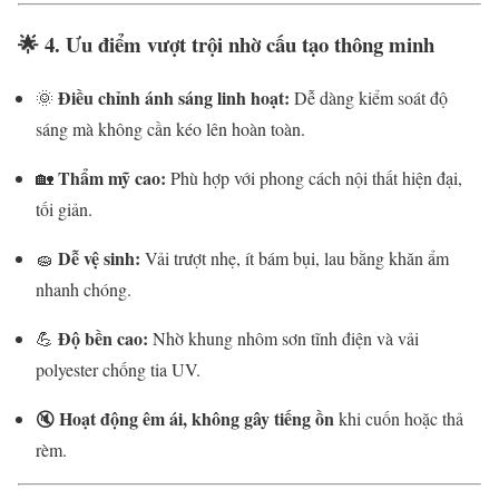
🌟
4. Ưu điểm vượt trội nhờ cấu tạo thông minh
Điều chỉnh ánh sáng linh hoạt:
🌞
Dễ dàng kiểm soát độ
sáng mà không cần kéo lên hoàn toàn.
Thẩm mỹ cao:
🏡
Phù hợp với phong cách nội thất hiện đại,
tối giản.
Dễ vệ sinh:
🧽
Vải trượt nhẹ, ít bám bụi, lau bằng khăn ẩm
nhanh chóng.
Độ bền cao:
💪
Nhờ khung nhôm sơn tĩnh điện và vải
polyester chống tia UV.
Hoạt động êm ái, không gây tiếng ồn
🔇
khi cuốn hoặc thả
rèm.