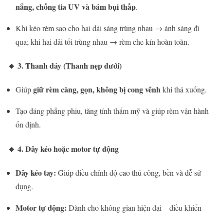
nắng, chống tia UV và bám bụi thấp
.
Khi kéo rèm sao cho hai dải sáng trùng nhau → ánh sáng đi
qua; khi hai dải tối trùng nhau → rèm che kín hoàn toàn.
🔹
3. Thanh đáy (Thanh nẹp dưới)
giữ rèm căng, gọn, không bị cong vênh
Giúp
khi thả xuống.
Tạo dáng phẳng phiu, tăng tính thẩm mỹ và giúp rèm vận hành
ổn định.
🔹
4. Dây kéo hoặc motor tự động
Dây kéo tay:
Giúp điều chỉnh độ cao thủ công, bền và dễ sử
dụng.
Motor tự động:
Dành cho không gian hiện đại – điều khiển