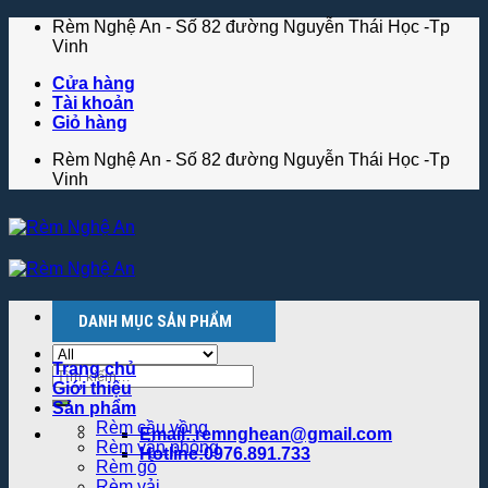
Skip
Rèm Nghệ An - Số 82 đường Nguyễn Thái Học -Tp
to
Vinh
content
Cửa hàng
Tài khoản
Giỏ hàng
Rèm Nghệ An - Số 82 đường Nguyễn Thái Học -Tp
Vinh
Menu
DANH MỤC SẢN PHẨM
Trang chủ
Tìm
Giới thiệu
kiếm:
Sản phẩm
Rèm cầu vồng
Email: remnghean@gmail.com
Rèm văn phòng
Hotline:0976.891.733
Rèm gỗ
Rèm vải