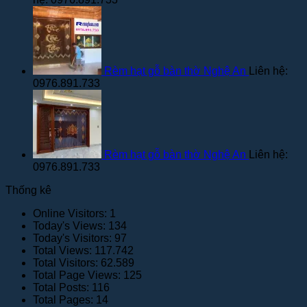
Rèm hạt gỗ bàn thờ Nghệ An
Liên hệ:
0976.891.733
Rèm hạt gỗ bàn thờ Nghệ An
Liên hệ:
0976.891.733
Thống kê
Online Visitors:
1
Today's Views:
134
Today's Visitors:
97
Total Views:
117.742
Total Visitors:
62.589
Total Page Views:
125
Total Posts:
116
Total Pages:
14