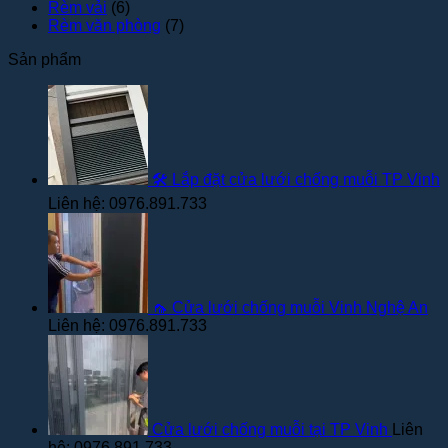
Rèm vải
(6)
Rèm văn phòng
(7)
Sản phẩm
🛠️ Lắp đặt cửa lưới chống muỗi TP Vinh
Liên hệ: 0976.891.733
🦟 Cửa lưới chống muỗi Vinh Nghệ An
Liên hệ: 0976.891.733
Cửa lưới chống muỗi tại TP Vinh
Liên
hệ: 0976.891.733