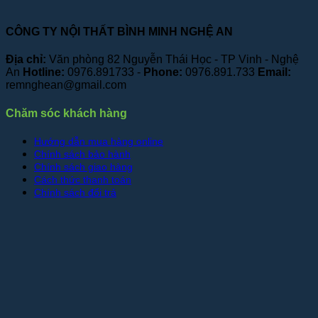
CÔNG TY NỘI THẤT BÌNH MINH NGHỆ AN
Địa chỉ:
Văn phòng 82 Nguyễn Thái Học - TP Vinh - Nghệ
An
Hotline:
0976.891733 -
Phone:
0976.891.733
Email:
remnghean@gmail.com
Chăm sóc khách hàng
Hướng dẫn mua hàng online
Chính sách bảo hành
Chính sách giao hàng
Cách thức thanh toán
Chính sách đổi trả