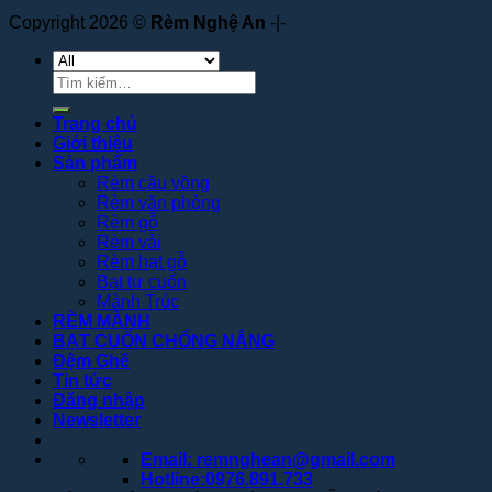
Copyright 2026 ©
Rèm Nghệ An
-|-
Tìm
kiếm:
Trang chủ
Giới thiệu
Sản phẩm
Rèm cầu vồng
Rèm văn phòng
Rèm gỗ
Rèm vải
Rèm hạt gỗ
Bạt tự cuốn
Mành Trúc
RÈM MÀNH
BẠT CUỐN CHỐNG NẮNG
Đệm Ghế
Tin tức
Đăng nhập
Newsletter
Email: remnghean@gmail.com
Hotline:0976.891.733