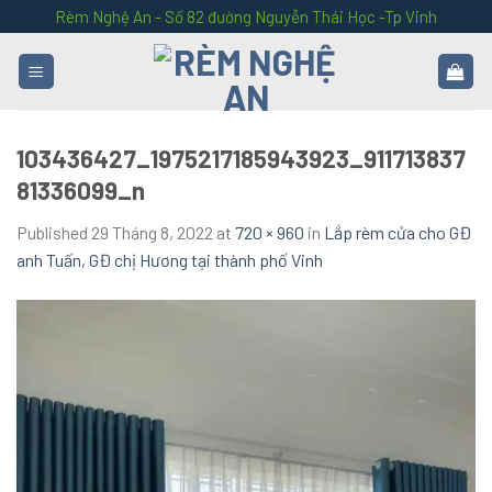
Skip
Rèm Nghệ An - Số 82 đường Nguyễn Thái Học -Tp Vinh
to
content
103436427_1975217185943923_911713837
81336099_n
Published
29 Tháng 8, 2022
at
720 × 960
in
Lắp rèm cửa cho GĐ
anh Tuấn, GĐ chị Hương tại thành phố Vinh