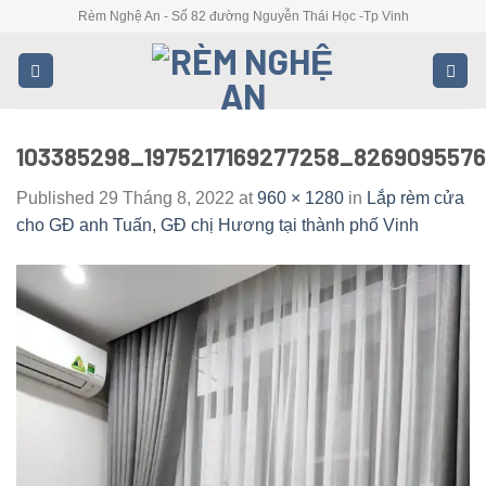
Skip
Rèm Nghệ An - Số 82 đường Nguyễn Thái Học -Tp Vinh
to
content
103385298_1975217169277258_826909557
Published
29 Tháng 8, 2022
at
960 × 1280
in
Lắp rèm cửa
cho GĐ anh Tuấn, GĐ chị Hương tại thành phố Vinh