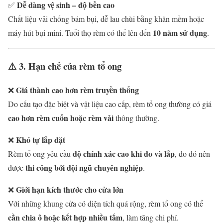
Dễ dàng vệ sinh – độ bền cao
✅
Chất liệu vải chống bám bụi, dễ lau chùi bằng khăn mềm hoặc
10 năm sử dụng
máy hút bụi mini. Tuổi thọ rèm có thể lên đến
.
⚠️
3. Hạn chế của rèm tổ ong
Giá thành cao hơn rèm truyền thống
❌
Do cấu tạo đặc biệt và vật liệu cao cấp, rèm tổ ong thường có giá
cao hơn rèm cuốn hoặc rèm vải
thông thường.
Khó tự lắp đặt
❌
độ chính xác cao khi đo và lắp
Rèm tổ ong yêu cầu
, do đó nên
thi công bởi đội ngũ chuyên nghiệp
được
.
Giới hạn kích thước cho cửa lớn
❌
Với những khung cửa có diện tích quá rộng, rèm tổ ong có thể
cần chia ô hoặc kết hợp nhiều tấm
, làm tăng chi phí.