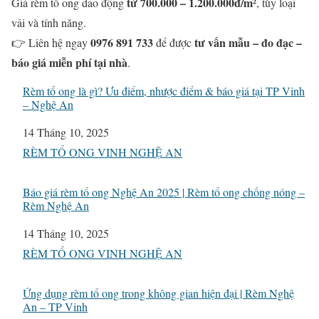
từ 700.000 – 1.200.000đ/m²
Giá rèm tổ ong dao động
, tùy loại
vải và tính năng.
0976 891 733
tư vấn mẫu – đo đạc –
👉 Liên hệ ngay
để được
báo giá miễn phí tại nhà
.
Rèm tổ ong là gì? Ưu điểm, nhược điểm & báo giá tại TP Vinh
– Nghệ An
Ngày
14 Tháng 10, 2025
Liên quan đến
RÈM TỔ ONG VINH NGHỆ AN
Báo giá rèm tổ ong Nghệ An 2025 | Rèm tổ ong chống nóng –
Rèm Nghệ An
Ngày
14 Tháng 10, 2025
Liên quan đến
RÈM TỔ ONG VINH NGHỆ AN
Ứng dụng rèm tổ ong trong không gian hiện đại | Rèm Nghệ
An – TP Vinh