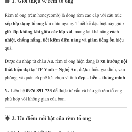
📘
1. Giới thiệu về rèm tổ ong
Rèm tổ ong (rèm honeycomb) là dòng rèm cao cấp với cấu trúc
xếp lớp dạng tổ ong
khi nhìn ngang. Thiết kế đặc biệt này giúp
giữ lớp không khí giữa các lớp vải
cách
, mang lại khả năng
nhiệt, chống nắng, tiết kiệm điện năng và giảm tiếng ồn
hiệu
quả.
xu hướng nội
Được du nhập từ châu Âu, rèm tổ ong hiện đang là
thất hiện đại
TP Vinh – Nghệ An
tại
, được nhiều gia đình, văn
đẹp – bền – thông minh
phòng, và quán cà phê lựa chọn vì tính
.
0976 891 733
📞 Liên hệ
để được tư vấn và báo giá rèm tổ ong
phù hợp với không gian của bạn.
🌟
2. Ưu điểm nổi bật của rèm tổ ong