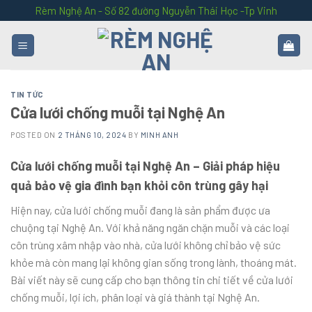
Skip
Rèm Nghệ An - Số 82 đường Nguyễn Thái Học -Tp Vinh
to
content
TIN TỨC
Cửa lưới chống muỗi tại Nghệ An
POSTED ON
2 THÁNG 10, 2024
BY
MINH ANH
Cửa lưới chống muỗi tại Nghệ An – Giải pháp hiệu
quả bảo vệ gia đình bạn khỏi côn trùng gây hại
Hiện nay, cửa lưới chống muỗi đang là sản phẩm được ưa
chuộng tại Nghệ An. Với khả năng ngăn chặn muỗi và các loại
côn trùng xâm nhập vào nhà, cửa lưới không chỉ bảo vệ sức
khỏe mà còn mang lại không gian sống trong lành, thoáng mát.
Bài viết này sẽ cung cấp cho bạn thông tin chi tiết về cửa lưới
chống muỗi, lợi ích, phân loại và giá thành tại Nghệ An.