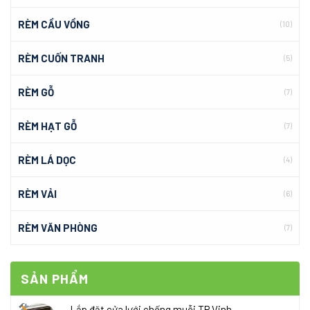
RÈM CẦU VỒNG
(10)
RÈM CUỐN TRANH
(5)
RÈM GỖ
(7)
RÈM HẠT GỖ
(7)
RÈM LÁ DỌC
(4)
RÈM VẢI
(6)
RÈM VĂN PHÒNG
(7)
SẢN PHẨM
Lắp đặt cửa lưới chống muỗi TP Vinh