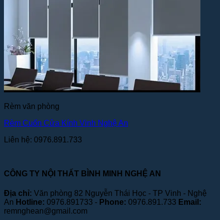
Rèm văn phòng
Rèm Cuốn Cửa Kính Vinh Nghệ An
Liên hệ: 0976.891.733
CÔNG TY NỘI THẤT BÌNH MINH NGHỆ AN
Địa chỉ:
Văn phòng 82 Nguyễn Thái Học - TP Vinh - Nghệ
An
Hotline:
0976.891733 -
Phone:
0976.891.733
Email:
remnghean@gmail.com