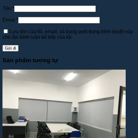
Tên
*
Email
*
Lưu tên của tôi, email, và trang web trong trình duyệt này
cho lần bình luận kế tiếp của tôi.
Sản phẩm tương tự