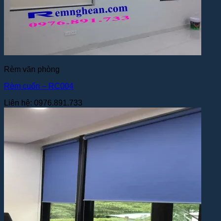
Rèm văn phòng
Rèm cuốn – RC004
Liên hệ: 0976.891.733