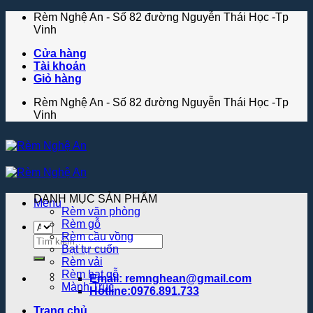
Skip
Rèm Nghệ An - Số 82 đường Nguyễn Thái Học -Tp
to
Vinh
content
Cửa hàng
Tài khoản
Giỏ hàng
Rèm Nghệ An - Số 82 đường Nguyễn Thái Học -Tp
Vinh
DANH MỤC SẢN PHẨM
Menu
Rèm văn phòng
Rèm gỗ
Rèm cầu vồng
Tìm
Bạt tự cuốn
kiếm:
Rèm vải
Rèm hạt gỗ
Email: remnghean@gmail.com
Mành Trúc
Hotline:0976.891.733
Trang chủ