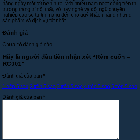
hàng ngày một tốt hơn nữa. Với nhiều năm hoạt động trên thị
trường trang trí nội thất, với tay nghề và đội ngũ chuyên
nghiệp cao sẽ tự tin mang đến cho quý khách hàng những
sản phẩm và dịch vụ tốt nhất.
Đánh giá
Chưa có đánh giá nào.
Hãy là người đầu tiên nhận xét “Rèm cuốn –
RC001”
Đánh giá của bạn
*
1 trên 5 sao
2 trên 5 sao
3 trên 5 sao
4 trên 5 sao
5 trên 5 sao
Đánh giá của bạn
*