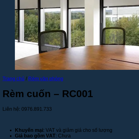
Trang chủ
/
Rèm văn phòng
Rèm cuốn – RC001
Liên hệ: 0976.891.733
Khuyến mại
: VAT và giảm giá cho số lượng
Giá bao gồm VAT
: Chưa