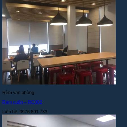
Rèm văn phòng
Rèm cuốn – RC002
Liên hệ: 0976.891.733