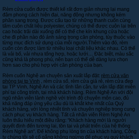
Rèm cửa cuốn được thiết kế rất đơn giản nhưng lại mang
đậm phong cách hiện đại, năng động nhưng không kém
phần sang trọng. Được cấu tạo từ những thanh cuốn cùng
tấm cuộn chất liệu polyester, chúng có thể được cuộn lại trên
cao hoặc trãi dài xuống để có thể che kín khung cửa hoặc
che đi phần nào đó ánh sáng trong căn phòng, tùy thuộc vào
từng mục đích sử dụng của mỗi người.Thêm vào đó, rèm
cuốn còn được làm từ nhiều loại chất liệu khác nhau. Có thể
là vải bố, vải nhựa tổng hợp, hoặc lưới… Đặc biệt, màu sắc
cũng khá là phong phú, nên bạn có thể dễ dàng lựa chọn
hơn sao cho phù hợp với căn phòng của bạn.
Rèm cuốn Nghệ an chuyên sản xuất lắp đặt:
rèm cửa văn
phòng tại tp Vinh
, rèm cửa sổ, rèm cửa giá rẻ, rèm cửa đẹp
tại TP Vinh, Nghệ An và các tỉnh lân cận, tư vấn lắp đặt miễn
phí tại công trình, tại nhà khách hàng. Rèm Nghệ An với đội
ngũ nhân viên lành nghề với trình độ chuyên môn cao, đủ
khả năng đáp ứng yêu cầu dù là khắt khe nhất của Quý
khách hàng, với lòng nhiệt tình và chuyên nghiệp trong cung
cách phục vụ khách hàng. Tất cả nhân viên Rèm Nghệ An
luôn thấu hiểu một điều rằng: “Khách hàng mới là người
quyết định đến tương lai, tồn tại và phát triển của hệ thống
R
èm Nghệ an
“. Để không phụ lòng tin của khách hàng, Công
ty chúng tôi sẽ cố gắng không ngừng để phục vụ quý khách