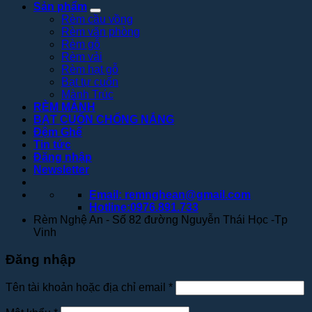
Sản phẩm
Rèm cầu vồng
Rèm văn phòng
Rèm gỗ
Rèm vải
Rèm hạt gỗ
Bạt tự cuốn
Mành Trúc
RÈM MÀNH
BẠT CUỐN CHỐNG NẮNG
Đệm Ghế
Tin tức
Đăng nhập
Newsletter
Email: remnghean@gmail.com
Hotline:0976.891.733
Rèm Nghệ An - Số 82 đường Nguyễn Thái Học -Tp
Vinh
Đăng nhập
Tên tài khoản hoặc địa chỉ email
*