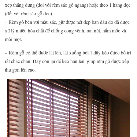
xếp thẳng đứng (đối với rèm sáo gỗ ngang) hoặc theo 1 hàng dọc
(đối với rèm sáo gỗ dọc)
– Rèm gỗ bền với màu sắc, giữ được nét đẹp ban đầu do đã được
xử lý nhiệt, hóa chất để chống cong vênh, rạn nứt, nấm mốc và
mối mọt.
– Rèm gỗ có thể được lật lên, lật xuống bởi 1 dây kéo được bố trí
rất chắc chắn. Dây còn lại để kéo hẳn lên, giúp rèm gỗ được xếp
thu gọn lên cao.