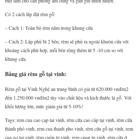
biệt làm cho căn phòng ấm cúng và gần gũi thiên nhiên.
Có 2 cách lắp đặt rèm gỗ:
– Cách 1: Toàn bộ rèm nằm trong khung cửa
– Cách 2: Lắp phủ bì 2 bên, rèm sẽ phủ ra ngoài khuôn cửa với
khoảng cách phù hợp, mỗi bên rộng thêm từ 5 -10 cm so với
khung cửa.
Bảng giá rèm gỗ tại vinh:
Rèm gỗ tại Vinh Nghệ an trung bình có giá từ 620.000 vnđ/m2
đến 1.250.000 vnđ/m2 tùy vào chất liệu và kích thước lá gỗ. Với
khối lượng lớn, mức giảm giá từ 5-10%!
Tags: rem cua cao cap tai vinh, rèm cửa cao cấp tại vinh, rèm cửa
thành phố vinh, rem cua thanh pho vinh, rèm cửa gỗ tại vinh, rem
cua go tai vinh, rèm cuốn tp vinh, rem cuon tp vinh, rèm cửa ở