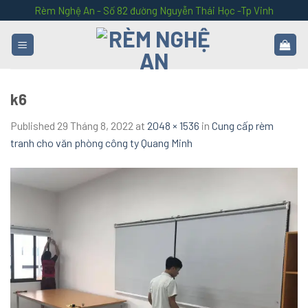
Skip
Rèm Nghệ An - Số 82 đường Nguyễn Thái Học -Tp Vinh
to
content
k6
Published
29 Tháng 8, 2022
at
2048 × 1536
in
Cung cấp rèm
tranh cho văn phòng công ty Quang Minh