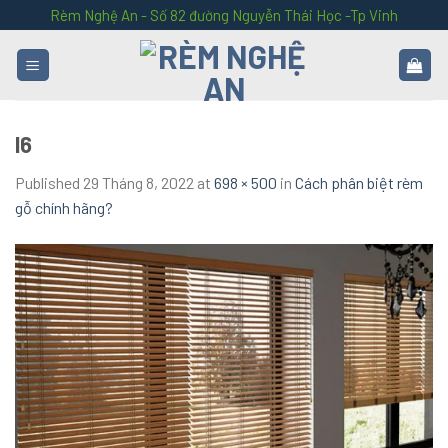
Skip
Rèm Nghệ An - Số 82 đường Nguyễn Thái Học -Tp Vinh
to
content
l6
Published
29 Tháng 8, 2022
at
698 × 500
in
Cách phân biệt rèm
gỗ chính hãng?