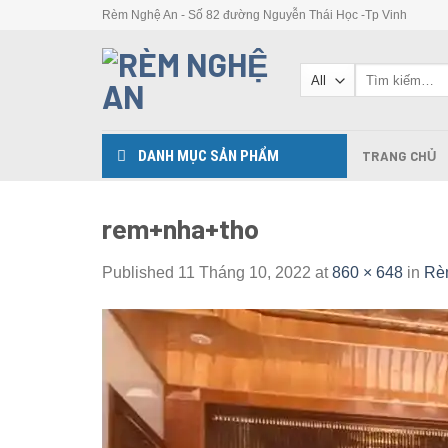
Skip
Rèm Nghệ An - Số 82 đường Nguyễn Thái Học -Tp Vinh
to
content
Tìm
kiếm:
DANH MỤC SẢN PHẨM
TRANG CHỦ
rem+nha+tho
Published
11 Tháng 10, 2022
at
860 × 648
in
Rè