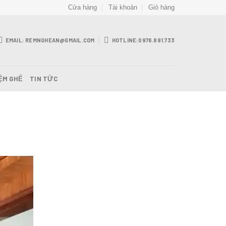
Cửa hàng
Tài khoản
Giỏ hàng
EMAIL: REMNGHEAN@GMAIL.COM
HOTLINE:0976.891.733
ỆM GHẾ
TIN TỨC