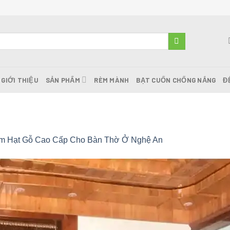
GIỚI THIỆU
SẢN PHẨM
RÈM MÀNH
BẠT CUỐN CHỐNG NẮNG
Đ
m Hạt Gỗ Cao Cấp Cho Bàn Thờ Ở Nghệ An