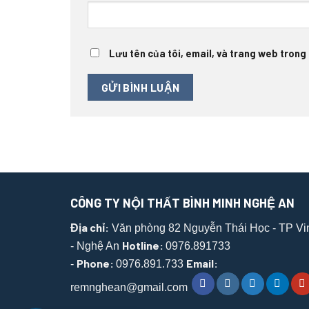
Lưu tên của tôi, email, và trang web trong t
CÔNG TY NỘI THẤT BÌNH MINH NGHỆ AN
Địa chỉ:
Văn phòng 82 Nguyễn Thái Học - TP Vi
Hotline:
- Nghệ An
0976.891733
Phone:
Email:
-
0976.891.733
remnghean@gmail.com