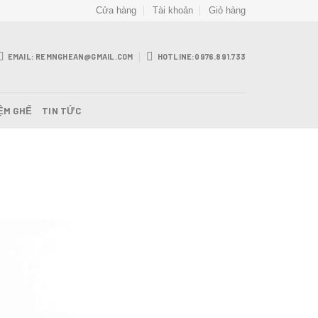
Cửa hàng
Tài khoản
Giỏ hàng
EMAIL: REMNGHEAN@GMAIL.COM
HOTLINE:0976.891.733
ỆM GHẾ
TIN TỨC