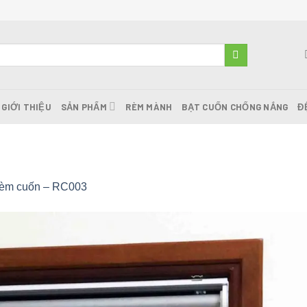
GIỚI THIỆU
SẢN PHẨM
RÈM MÀNH
BẠT CUỐN CHỐNG NẮNG
Đ
èm cuốn – RC003