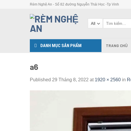
Skip
Rèm Nghệ An - Số 82 đường Nguyễn Thái Học -Tp Vinh
to
content
Tìm
kiếm:
DANH MỤC SẢN PHẨM
TRANG CHỦ
a6
Published
29 Tháng 8, 2022
at
1920 × 2560
in
R