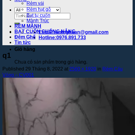
Rèm vải
Rèm hạt gỗ
Tìm
Bạt tự cuốn
Mành Trúc
kiếm:
RÈM MÀNH
BẠT CUỐN CHỐNG NẮNG
Email: remnghean@gmail.com
Đệm Ghế
Hotline:0976.891.733
Tin tức
Giỏ hàng
q1
Chưa có sản phẩm trong giỏ hàng.
Published
29 Tháng 8, 2022
at
2560 × 1920
in
Rèm Cầu
Vồng – CV001