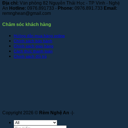
Địa chỉ:
Văn phòng 82 Nguyễn Thái Học - TP Vinh - Nghệ
An
Hotline:
0976.891733 -
Phone:
0976.891.733
Email:
remnghean@gmail.com
Chăm sóc khách hàng
Hướng dẫn mua hàng online
Chính sách bảo hành
Chính sách giao hàng
Cách thức thanh toán
Chính sách đổi trả
Copyright 2026 ©
Rèm Nghệ An
-|-
Tìm