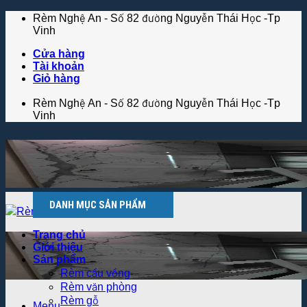
Skip
Rèm Nghệ An - Số 82 đường Nguyễn Thái Học -Tp
to
Vinh
content
Cửa hàng
Tài khoản
Giỏ hàng
Rèm Nghệ An - Số 82 đường Nguyễn Thái Học -Tp
Vinh
DANH MỤC SẢN PHẨM
Trang chủ
Giới thiệu
Sản phẩm
Rèm cầu vồng
Rèm văn phòng
Rèm gỗ
Menu