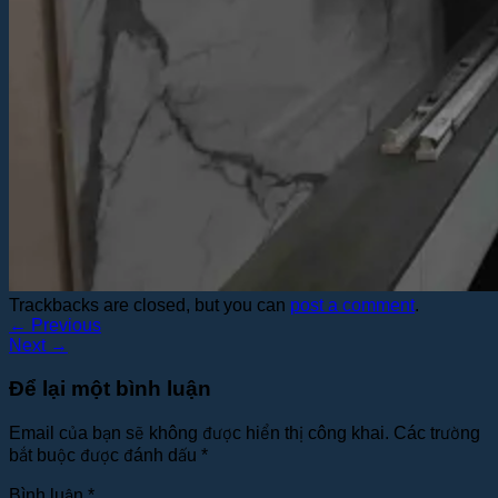
Trackbacks are closed, but you can
post a comment
.
←
Previous
Next
→
Để lại một bình luận
Email của bạn sẽ không được hiển thị công khai.
Các trường
bắt buộc được đánh dấu
*
Bình luận
*