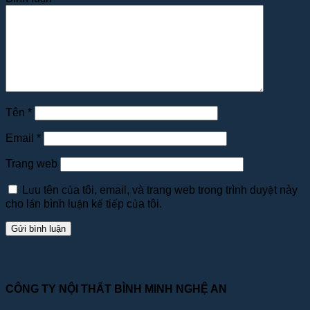
Tên
*
Email
*
Trang web
Lưu tên của tôi, email, và trang web trong trình duyệt này
cho lần bình luận kế tiếp của tôi.
CÔNG TY NỘI THẤT BÌNH MINH NGHỆ AN