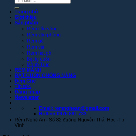
kiếm:
Trang chủ
Giới thiệu
Sản phẩm
Rèm cầu vồng
Rèm văn phòng
Rèm gỗ
Rèm vải
Rèm hạt gỗ
Bạt tự cuốn
Mành Trúc
RÈM MÀNH
BẠT CUỐN CHỐNG NẮNG
Đệm Ghế
Tin tức
Đăng nhập
Newsletter
Email: remnghean@gmail.com
Hotline:0976.891.733
Rèm Nghệ An - Số 82 đường Nguyễn Thái Học -Tp
Vinh