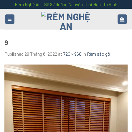
Skip
Rèm Nghệ An - Số 82 đường Nguyễn Thái Học -Tp Vinh
to
content
9
Published
29 Tháng 8, 2022
at
720 × 960
in
Rèm sáo gỗ