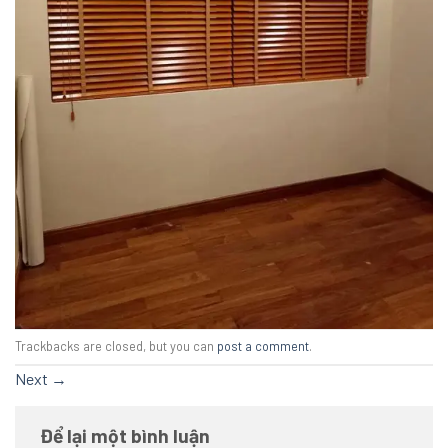
Trackbacks are closed, but you can
post a comment
.
Next
→
Để lại một bình luận