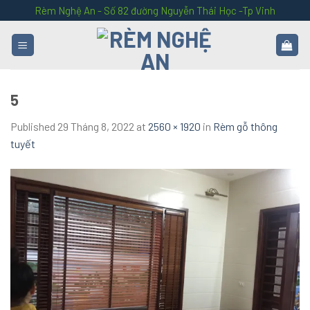
Skip
Rèm Nghệ An - Số 82 đường Nguyễn Thái Học -Tp Vinh
to
content
5
Published
29 Tháng 8, 2022
at
2560 × 1920
in
Rèm gỗ thông
tuyết