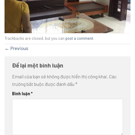
Trackbacks are closed, but you can
post a comment
.
←
Previous
Để lại một bình luận
Email của bạn sẽ không được hiển thị công khai.
Các
trường bắt buộc được đánh dấu
*
Bình luận
*