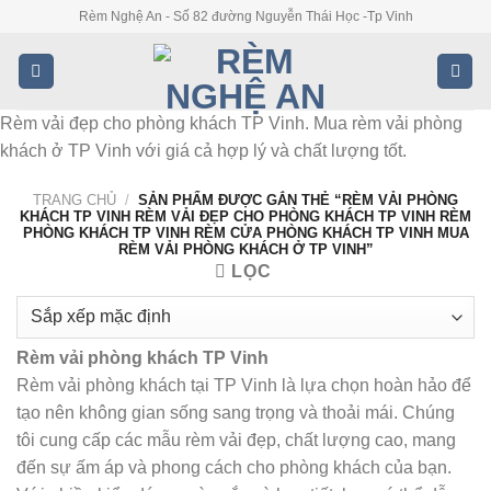
Skip
Rèm Nghệ An - Số 82 đường Nguyễn Thái Học -Tp Vinh
to
content
Rèm vải đẹp cho phòng khách TP Vinh. Mua rèm vải phòng
khách ở TP Vinh với giá cả hợp lý và chất lượng tốt.
TRANG CHỦ
/
SẢN PHẨM ĐƯỢC GẮN THẺ “RÈM VẢI PHÒNG
KHÁCH TP VINH RÈM VẢI ĐẸP CHO PHÒNG KHÁCH TP VINH RÈM
PHÒNG KHÁCH TP VINH RÈM CỬA PHÒNG KHÁCH TP VINH MUA
RÈM VẢI PHÒNG KHÁCH Ở TP VINH”
LỌC
Rèm vải phòng khách TP Vinh
Rèm vải phòng khách tại TP Vinh là lựa chọn hoàn hảo để
tạo nên không gian sống sang trọng và thoải mái. Chúng
tôi cung cấp các mẫu rèm vải đẹp, chất lượng cao, mang
đến sự ấm áp và phong cách cho phòng khách của bạn.