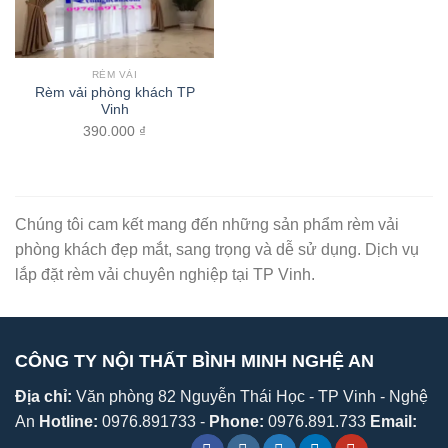
RÈM VẢI
Rèm vải phòng khách TP
Vinh
390.000
₫
Chúng tôi cam kết mang đến những sản phẩm rèm vải
phòng khách đẹp mắt, sang trọng và dễ sử dụng. Dịch vụ
lắp đặt rèm vải chuyên nghiệp tại TP Vinh.
CÔNG TY NỘI THẤT BÌNH MINH NGHỆ AN
Địa chỉ:
Văn phòng 82 Nguyễn Thái Học - TP Vinh - Nghệ
An
Hotline:
0976.891733 -
Phone:
0976.891.733
Email: