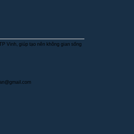
 TP Vinh, giúp tạo nên không gian sống
an@gmail.com