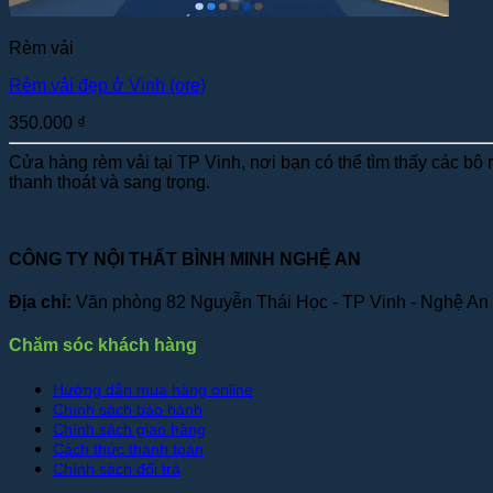
Rèm vải
Rèm vải đẹp ở Vinh (ore)
350.000
₫
Cửa hàng rèm vải tại TP Vinh, nơi bạn có thể tìm thấy các bộ
thanh thoát và sang trọng.
CÔNG TY NỘI THẤT BÌNH MINH NGHỆ AN
Địa chỉ:
Văn phòng 82 Nguyễn Thái Học - TP Vinh - Nghệ An
Chăm sóc khách hàng
Hướng dẫn mua hàng online
Chính sách bảo hành
Chính sách giao hàng
Cách thức thanh toán
Chính sách đổi trả