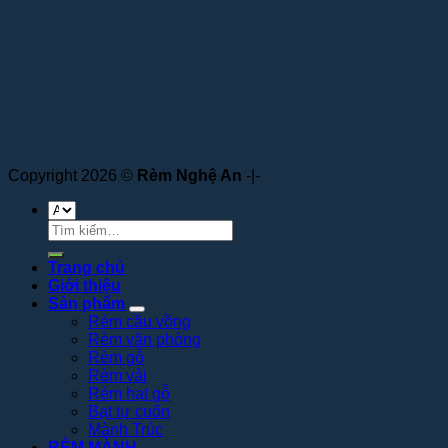
Copyright 2026 ©
Rèm Nghệ An
-|-
Tìm
kiếm:
Trang chủ
Giới thiệu
Sản phẩm
Rèm cầu vồng
Rèm văn phòng
Rèm gỗ
Rèm vải
Rèm hạt gỗ
Bạt tự cuốn
Mành Trúc
RÈM MÀNH