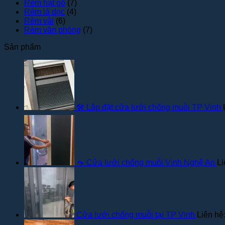
Rèm hạt gỗ
(7)
Rèm lá dọc
(4)
Rèm vải
(6)
Rèm văn phòng
(7)
Sản phẩm
🛠️ Lắp đặt cửa lưới chống muỗi TP Vinh
🦟 Cửa lưới chống muỗi Vinh Nghệ An
Li
Cửa lưới chống muỗi tại TP Vinh
Liên hệ