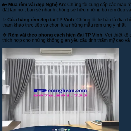
🏡
Mua rèm vải đẹp Nghệ An
: Chúng tôi cung cấp các mẫu r
đặt tận nơi, bạn sẽ nhanh chóng sở hữu những bộ rèm đẹp và
✨
Cửa hàng rèm đẹp tại TP Vinh
: Chúng tôi tự hào là địa c
tham khảo trực tiếp và chọn lựa những mẫu rèm ưng ý nhất.
🔶
Rèm vải theo phong cách hiện đại TP Vinh
: Với thiết k
thích hợp cho những không gian yêu cầu tính thẩm mỹ cao và 