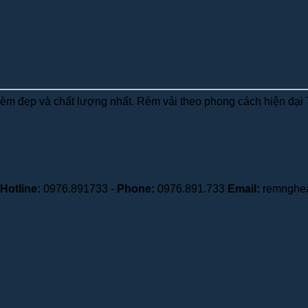
 rèm đẹp và chất lượng nhất. Rèm vải theo phong cách hiện đại
Hotline:
0976.891733 -
Phone:
0976.891.733
Email:
remnghe