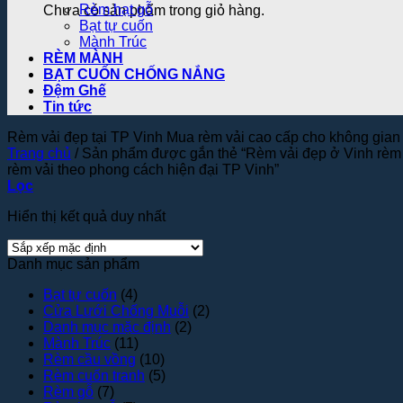
Rèm hạt gỗ
Chưa có sản phẩm trong giỏ hàng.
Bạt tự cuốn
Mành Trúc
RÈM MÀNH
BẠT CUỐN CHỐNG NẮNG
Đệm Ghế
Tin tức
Rèm vải đẹp tại TP Vinh Mua rèm vải cao cấp cho không gian
Trang chủ
/
Sản phẩm được gắn thẻ “Rèm vải đẹp ở Vinh rèm 
rèm vải theo phong cách hiện đại TP Vinh”
Lọc
Hiển thị kết quả duy nhất
Danh mục sản phẩm
Bạt tự cuốn
(4)
Cửa Lưới Chống Muỗi
(2)
Danh mục mặc định
(2)
Mành Trúc
(11)
Rèm cầu vồng
(10)
Rèm cuốn tranh
(5)
Rèm gỗ
(7)