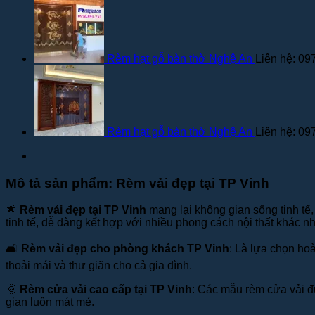
Rèm hạt gỗ bàn thờ Nghệ An
Liên hệ: 09
Rèm hạt gỗ bàn thờ Nghệ An
Liên hệ: 09
Mô tả sản phẩm: Rèm vải đẹp tại TP Vinh
🌟
Rèm vải đẹp tại TP Vinh
mang lại không gian sống tinh tế
tinh tế, dễ dàng kết hợp với nhiều phong cách nội thất khác n
🛋️
Rèm vải đẹp cho phòng khách TP Vinh
: Là lựa chọn ho
thoải mái và thư giãn cho cả gia đình.
🌞
Rèm cửa vải cao cấp tại TP Vinh
: Các mẫu rèm cửa vải đư
gian luôn mát mẻ.