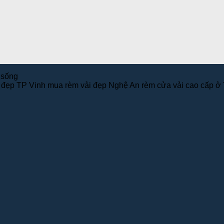
 sống
đẹp TP Vinh mua rèm vải đẹp Nghệ An rèm cửa vải cao cấp ở 