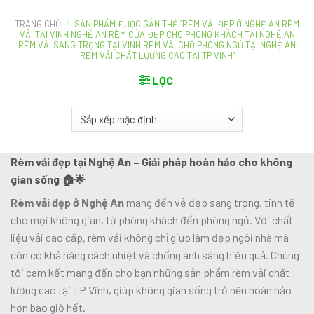
TRANG CHỦ
/
SẢN PHẨM ĐƯỢC GẮN THẺ “RÈM VẢI ĐẸP Ở NGHỆ AN RÈM
VẢI TẠI VINH NGHỆ AN RÈM CỬA ĐẸP CHO PHÒNG KHÁCH TẠI NGHỆ AN
RÈM VẢI SANG TRỌNG TẠI VINH RÈM VẢI CHO PHÒNG NGỦ TẠI NGHỆ AN
RÈM VẢI CHẤT LƯỢNG CAO TẠI TP VINH”
LỌC
Rèm vải đẹp tại Nghệ An – Giải pháp hoàn hảo cho không
gian sống 🏠🌟
Rèm vải đẹp ở Nghệ An
mang đến vẻ đẹp sang trọng, tinh tế
cho mọi không gian, từ phòng khách đến phòng ngủ. Với chất
liệu vải cao cấp, rèm vải không chỉ giúp làm đẹp ngôi nhà mà
còn có khả năng cách nhiệt và chống ánh sáng hiệu quả. Chúng
tôi cam kết mang đến cho bạn những sản phẩm rèm vải chất
lượng cao tại TP Vinh, giúp không gian sống trở nên hoàn hảo
hơn bao giờ hết.