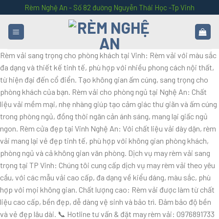
Skip
Rèm Nghệ An - Số 82 đường Nguyễn Thái Học -Tp Vinh
to
content
Rèm vải sang trọng cho phòng khách tại Vinh: Rèm vải với màu sắc
đa dạng và thiết kế tinh tế, phù hợp với nhiều phong cách nội thất,
từ hiện đại đến cổ điển. Tạo không gian ấm cúng, sang trọng cho
phòng khách của bạn. Rèm vải cho phòng ngủ tại Nghệ An: Chất
liệu vải mềm mại, nhẹ nhàng giúp tạo cảm giác thư giãn và ấm cúng
trong phòng ngủ, đồng thời ngăn cản ánh sáng, mang lại giấc ngủ
ngon. Rèm cửa đẹp tại Vinh Nghệ An: Với chất liệu vải dày dặn, rèm
vải mang lại vẻ đẹp tinh tế, phù hợp với không gian phòng khách,
phòng ngủ và cả không gian văn phòng. Dịch vụ may rèm vải sang
trọng tại TP Vinh: Chúng tôi cung cấp dịch vụ may rèm vải theo yêu
cầu, với các mẫu vải cao cấp, đa dạng về kiểu dáng, màu sắc, phù
hợp với mọi không gian. Chất lượng cao: Rèm vải được làm từ chất
liệu cao cấp, bền đẹp, dễ dàng vệ sinh và bảo trì. Đảm bảo độ bền
và vẻ đẹp lâu dài. 📞 Hotline tư vấn & đặt may rèm vải: 0976891733