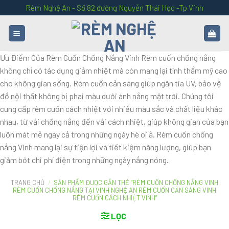
Skip
Rèm Nghệ An - Số 82 đường Nguyễn Thái Học -Tp Vinh
to
content
Ưu Điểm Của Rèm Cuốn Chống Nắng Vinh Rèm cuốn chống nắng
không chỉ có tác dụng giảm nhiệt mà còn mang lại tính thẩm mỹ cao
cho không gian sống. Rèm cuốn cản sáng giúp ngăn tia UV, bảo vệ
đồ nội thất không bị phai màu dưới ánh nắng mặt trời. Chúng tôi
cung cấp rèm cuốn cách nhiệt với nhiều màu sắc và chất liệu khác
nhau, từ vải chống nắng đến vải cách nhiệt, giúp không gian của bạn
luôn mát mẻ ngay cả trong những ngày hè oi ả. Rèm cuốn chống
nắng Vinh mang lại sự tiện lợi và tiết kiệm năng lượng, giúp bạn
giảm bớt chi phí điện trong những ngày nắng nóng.
TRANG CHỦ
/
SẢN PHẨM ĐƯỢC GẮN THẺ “RÈM CUỐN CHỐNG NẮNG VINH
RÈM CUỐN CHỐNG NẮNG TẠI VINH NGHỆ AN RÈM CUỐN CẢN SÁNG VINH
RÈM CUỐN CÁCH NHIỆT VINH”
LỌC