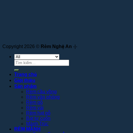
Copyright 2026 ©
Rèm Nghệ An
-|-
Tìm
kiếm:
Trang chủ
Giới thiệu
Sản phẩm
Rèm cầu vồng
Rèm văn phòng
Rèm gỗ
Rèm vải
Rèm hạt gỗ
Bạt tự cuốn
Mành Trúc
RÈM MÀNH