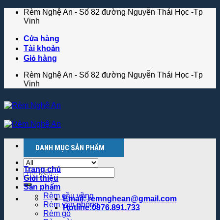
Skip
Rèm Nghệ An - Số 82 đường Nguyễn Thái Học -Tp
to
Vinh
content
Cửa hàng
Tài khoản
Giỏ hàng
Rèm Nghệ An - Số 82 đường Nguyễn Thái Học -Tp
Vinh
Menu
DANH MỤC SẢN PHẨM
Trang chủ
Tìm
Giới thiệu
kiếm:
Sản phẩm
Rèm cầu vồng
Email: remnghean@gmail.com
Rèm văn phòng
Hotline:0976.891.733
Rèm gỗ