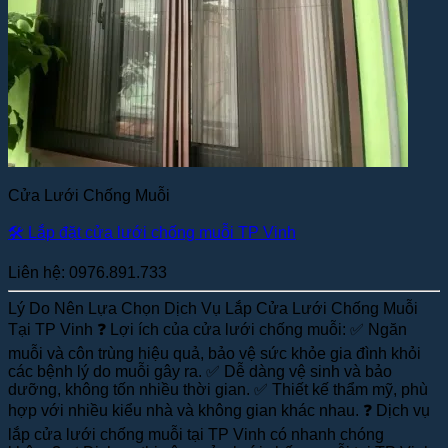
Cửa Lưới Chống Muỗi
🛠️ Lắp đặt cửa lưới chống muỗi TP Vinh
Liên hệ: 0976.891.733
Lý Do Nên Lựa Chọn Dịch Vụ Lắp Cửa Lưới Chống Muỗi
Tại TP Vinh ❓ Lợi ích của cửa lưới chống muỗi: ✅ Ngăn
muỗi và côn trùng hiệu quả, bảo vệ sức khỏe gia đình khỏi
các bệnh lý do muỗi gây ra. ✅ Dễ dàng vệ sinh và bảo
dưỡng, không tốn nhiều thời gian. ✅ Thiết kế thẩm mỹ, phù
hợp với nhiều kiểu nhà và không gian khác nhau. ❓ Dịch vụ
lắp cửa lưới chống muỗi tại TP Vinh có nhanh chóng