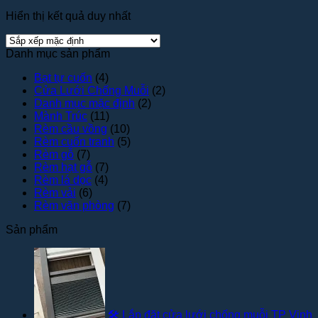
Hiển thị kết quả duy nhất
Danh mục sản phẩm
Bạt tự cuốn
(4)
Cửa Lưới Chống Muỗi
(2)
Danh mục mặc định
(2)
Mành Trúc
(11)
Rèm cầu vồng
(10)
Rèm cuốn tranh
(5)
Rèm gỗ
(7)
Rèm hạt gỗ
(7)
Rèm lá dọc
(4)
Rèm vải
(6)
Rèm văn phòng
(7)
Sản phẩm
🛠️ Lắp đặt cửa lưới chống muỗi TP Vinh