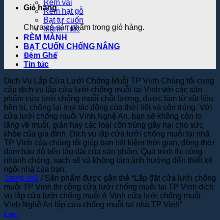
Rèm vải
Giỏ hàng
Rèm hạt gỗ
Bạt tự cuốn
Chưa có sản phẩm trong giỏ hàng.
Mành Trúc
RÈM MÀNH
BẠT CUỐN CHỐNG NẮNG
Đệm Ghế
Tin tức
Dịch Vụ Lắp Cửa Lưới Chống Muỗi TP Vinh Chúng tôi cung
cấp dịch vụ lắp cửa lưới chống muỗi tại Vinh với các sản
phẩm cửa lưới chống muỗi chất lượng, được làm từ vật liệu
bền bỉ, chống lại mọi tác động của thời tiết và côn trùng. Với
cửa lưới chống muỗi Vinh Nghệ An, bạn sẽ không còn lo
lắng về muỗi, gián hay các loại côn trùng gây hại cho sức
khỏe của gia đình. Dịch vụ lắp cửa lưới chống muỗi tại nhà
TP Vinh của chúng tôi giúp bạn tiết kiệm thời gian, đồng thời
đảm bảo độ bền lâu dài của sản phẩm. Quá trình thi công
nhanh chóng, sạch sẽ và không làm ảnh hưởng đến thiết kế
ngôi nhà của bạn.
Trang chủ
/
Sản phẩm được gắn thẻ “Lắp đặt cửa lưới chống
muỗi TP Vinh thi công cửa lưới chống muỗi tại TP Vinh dịch
vụ lắp cửa lưới chống muỗi ở Vinh cửa lưới chống muỗi
Vinh Nghệ An lắp cửa chống muỗi tại nhà TP Vinh”
Lọc