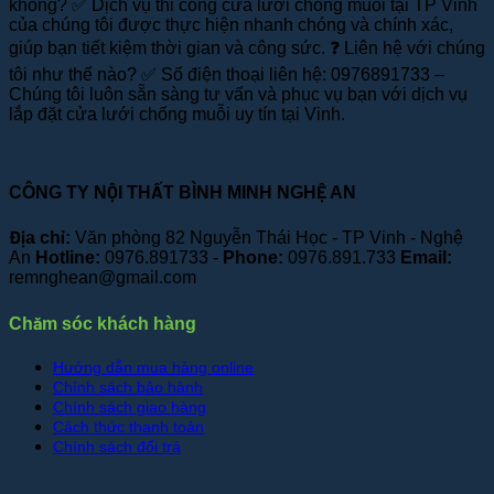
không? ✅ Dịch vụ thi công cửa lưới chống muỗi tại TP Vinh
của chúng tôi được thực hiện nhanh chóng và chính xác,
giúp bạn tiết kiệm thời gian và công sức. ❓ Liên hệ với chúng
tôi như thế nào? ✅ Số điện thoại liên hệ: 0976891733 –
Chúng tôi luôn sẵn sàng tư vấn và phục vụ bạn với dịch vụ
lắp đặt cửa lưới chống muỗi uy tín tại Vinh.
CÔNG TY NỘI THẤT BÌNH MINH NGHỆ AN
Địa chỉ:
Văn phòng 82 Nguyễn Thái Học - TP Vinh - Nghệ
An
Hotline:
0976.891733 -
Phone:
0976.891.733
Email:
remnghean@gmail.com
Chăm sóc khách hàng
Hướng dẫn mua hàng online
Chính sách bảo hành
Chính sách giao hàng
Cách thức thanh toán
Chính sách đổi trả