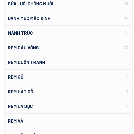
CỬA LƯỚI CHỐNG MUỖI
(2)
DANH MỤC MẶC ĐỊNH
(2)
MÀNH TRÚC
(11)
RÈM CẦU VỒNG
(10)
RÈM CUỐN TRANH
(5)
RÈM GỖ
(7)
RÈM HẠT GỖ
(7)
RÈM LÁ DỌC
(4)
RÈM VẢI
(6)