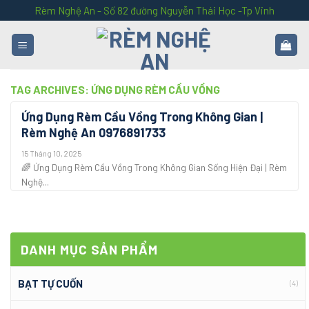
Skip
Rèm Nghệ An - Số 82 đường Nguyễn Thái Học -Tp Vinh
to
content
TAG ARCHIVES:
ỨNG DỤNG RÈM CẦU VỒNG
Ứng Dụng Rèm Cầu Vồng Trong Không Gian |
Rèm Nghệ An 0976891733
15 Tháng 10, 2025
🌈 Ứng Dụng Rèm Cầu Vồng Trong Không Gian Sống Hiện Đại | Rèm
Nghệ...
DANH MỤC SẢN PHẨM
BẠT TỰ CUỐN
(4)