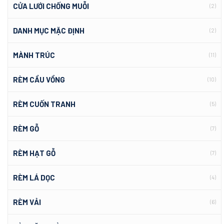
CỬA LƯỚI CHỐNG MUỖI
(2)
DANH MỤC MẶC ĐỊNH
(2)
MÀNH TRÚC
(11)
RÈM CẦU VỒNG
(10)
RÈM CUỐN TRANH
(5)
RÈM GỖ
(7)
RÈM HẠT GỖ
(7)
RÈM LÁ DỌC
(4)
RÈM VẢI
(6)