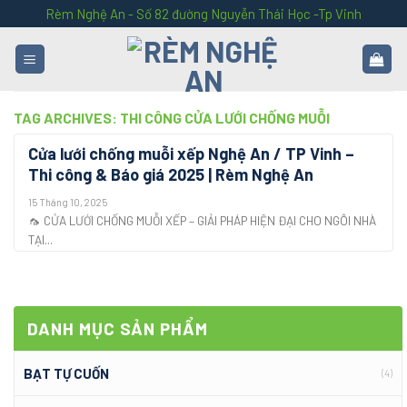
Skip
Rèm Nghệ An - Số 82 đường Nguyễn Thái Học -Tp Vinh
to
content
TAG ARCHIVES:
THI CÔNG CỬA LƯỚI CHỐNG MUỖI
Cửa lưới chống muỗi xếp Nghệ An / TP Vinh –
Thi công & Báo giá 2025 | Rèm Nghệ An
15 Tháng 10, 2025
🦟 CỬA LƯỚI CHỐNG MUỖI XẾP – GIẢI PHÁP HIỆN ĐẠI CHO NGÔI NHÀ
TẠI...
DANH MỤC SẢN PHẨM
BẠT TỰ CUỐN
(4)