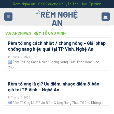
Skip
Rèm Nghệ An - Số 82 đường Nguyễn Thái Học -Tp Vinh
to
content
TAG ARCHIVES:
RÈM TỔ ONG VINH
Rèm tổ ong cách nhiệt / chống nóng – Giải pháp
chống nắng hiệu quả tại TP Vinh, Nghệ An
14 Tháng 10, 2025
Rèm Tổ Ong Cách Nhiệt / Chống Nóng – Giải Pháp Hoàn Hảo
Cho...
Rèm tổ ong là gì? Ưu điểm, nhược điểm & báo
giá tại TP Vinh – Nghệ An
14 Tháng 10, 2025
Rèm Tổ Ong Là Gì? Ưu Điểm & Ứng Dụng Thực Tế Cho Không...