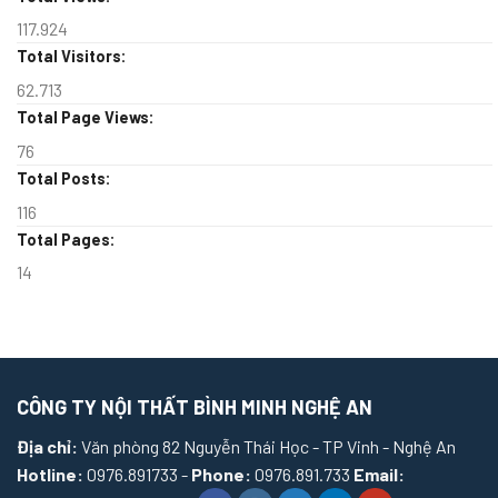
117.924
Total Visitors:
62.713
Total Page Views:
76
Total Posts:
116
Total Pages:
14
CÔNG TY NỘI THẤT BÌNH MINH NGHỆ AN
Địa chỉ:
Văn phòng 82 Nguyễn Thái Học - TP Vinh - Nghệ An
Hotline:
0976.891733 -
Phone:
0976.891.733
Email: