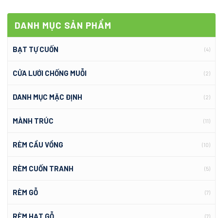
DANH MỤC SẢN PHẨM
BẠT TỰ CUỐN
(4)
CỬA LƯỚI CHỐNG MUỖI
(2)
DANH MỤC MẶC ĐỊNH
(2)
MÀNH TRÚC
(11)
RÈM CẦU VỒNG
(10)
RÈM CUỐN TRANH
(5)
RÈM GỖ
(7)
RÈM HẠT GỖ
(7)