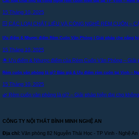
Các loại chất liệu và công nghệ rèm cuốn hiện đại tại TP Vinh – Rèm 
15 Tháng 10, 2025
🪟 CÁC LOẠI CHẤT LIỆU VÀ CÔNG NGHỆ RÈM CUỐN – CẬ
Ưu điểm & Nhược điểm Rèm Cuốn Văn Phòng | Giải pháp che nắng hiệ
15 Tháng 10, 2025
🌟 Ưu điểm & Nhược điểm của Rèm Cuốn Văn Phòng – Giải p
Rèm cuốn văn phòng là gì? Báo giá & Ưu điểm rèm cuốn tại Vinh – N
15 Tháng 10, 2025
🌿 Rèm cuốn văn phòng là gì? – Giải pháp hiện đại cho không 
CÔNG TY NỘI THẤT BÌNH MINH NGHỆ AN
Địa chỉ:
Văn phòng 82 Nguyễn Thái Học - TP Vinh - Nghệ An