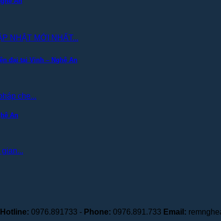
Nghệ An
P NHẬT MỚI NHẤT...
n đại tại Vinh – Nghệ An
háp che...
ghệ An
gian...
Hotline:
0976.891733 -
Phone:
0976.891.733
Email:
remnghe