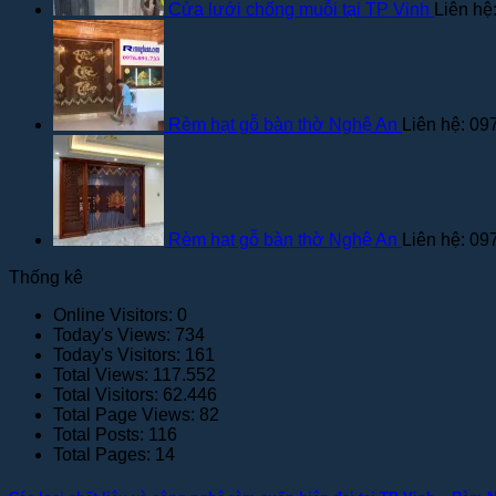
Cửa lưới chống muỗi tại TP Vinh
Liên hệ
Rèm hạt gỗ bàn thờ Nghệ An
Liên hệ: 09
Rèm hạt gỗ bàn thờ Nghệ An
Liên hệ: 09
Thống kê
Online Visitors:
0
Today's Views:
734
Today's Visitors:
161
Total Views:
117.552
Total Visitors:
62.446
Total Page Views:
82
Total Posts:
116
Total Pages:
14