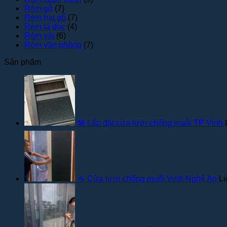
Rèm gỗ
(7)
Rèm hạt gỗ
(7)
Rèm lá dọc
(4)
Rèm vải
(6)
Rèm văn phòng
(7)
Sản phẩm
🛠️ Lắp đặt cửa lưới chống muỗi TP Vinh
🦟 Cửa lưới chống muỗi Vinh Nghệ An
Li