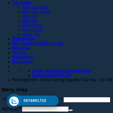
Sản phẩm
Rèm cầu vồng
Rèm văn phòng
Rèm gỗ
Rèm vải
Rèm hạt gỗ
Bạt tự cuốn
Mành Trúc
RÈM MÀNH
BẠT CUỐN CHỐNG NẮNG
Đệm Ghế
Tin tức
Đăng nhập
Newsletter
Email: remnghean@gmail.com
Hotline:0976.891.733
Rèm Nghệ An - Số 82 đường Nguyễn Thái Học -Tp Vin
Đăng nhập
Tên tài khoản hoặc địa chỉ email
*
0976891733
Mật khẩu
*