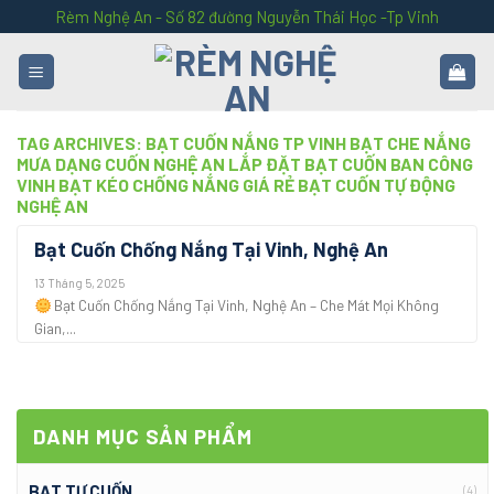
Skip
Rèm Nghệ An - Số 82 đường Nguyễn Thái Học -Tp Vinh
to
content
TAG ARCHIVES:
BẠT CUỐN NẮNG TP VINH BẠT CHE NẮNG
MƯA DẠNG CUỐN NGHỆ AN LẮP ĐẶT BẠT CUỐN BAN CÔNG
VINH BẠT KÉO CHỐNG NẮNG GIÁ RẺ BẠT CUỐN TỰ ĐỘNG
NGHỆ AN
Bạt Cuốn Chống Nắng Tại Vinh, Nghệ An
13 Tháng 5, 2025
Bạt Cuốn Chống Nắng Tại Vinh, Nghệ An – Che Mát Mọi Không
Gian,...
DANH MỤC SẢN PHẨM
BẠT TỰ CUỐN
(4)