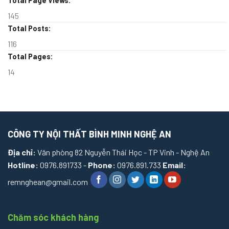
Total Page Views:
145
Total Posts:
116
Total Pages:
14
CÔNG TY NỘI THẤT BÌNH MINH NGHỆ AN
Địa chỉ:
Văn phòng 82 Nguyễn Thái Học - TP Vinh - Nghệ An
Hotline:
0976.891733 -
Phone:
0976.891.733
Email:
remnghean@gmail.com
Chăm sóc khách hàng