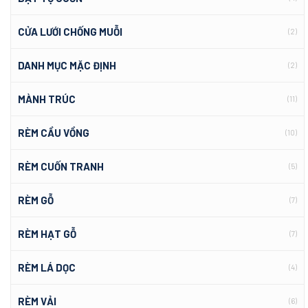
CỬA LƯỚI CHỐNG MUỖI
(2)
DANH MỤC MẶC ĐỊNH
(2)
MÀNH TRÚC
(11)
RÈM CẦU VỒNG
(10)
RÈM CUỐN TRANH
(5)
RÈM GỖ
(7)
RÈM HẠT GỖ
(7)
RÈM LÁ DỌC
(4)
RÈM VẢI
(6)