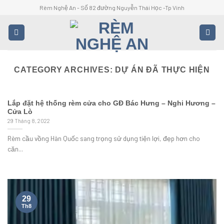
Skip
Rèm Nghệ An - Số 82 đường Nguyễn Thái Học -Tp Vinh
to
content
CATEGORY ARCHIVES:
DỰ ÁN ĐÃ THỰC HIỆN
Lắp đặt hệ thống rèm cửa cho GĐ Bác Hưng – Nghi Hương –
Cửa Lò
29 Tháng 8, 2022
Rèm cầu vồng Hàn Quốc sang trọng sử dụng tiện lợi, đẹp hơn cho
căn...
29
Th8